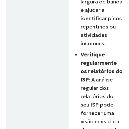
largura de banda
e ajudar a
identificar picos
repentinos ou
atividades
incomuns.
Verifique
regularmente
Iniciar teste de 14 dias
os relatórios do
Não é necessário inserir dados de cartão de
ISP
: A análise
crédito. Acesso total a 100% dos recursos.
regular dos
First
and
relatórios do
last
name*
seu ISP pode
Business
email*
fornecer uma
visão mais clara
Phone