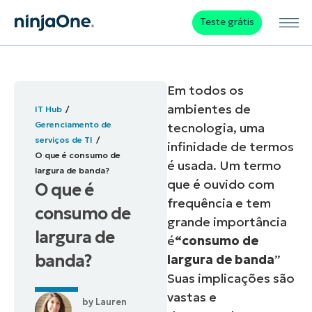
Teste grátis
Em todos os
ambientes de
IT Hub
Gerenciamento de
tecnologia, uma
serviços de TI
infinidade de termos
O que é consumo de
é usada. Um termo
largura de banda?
que é ouvido com
O que é
frequência e tem
consumo de
grande importância
largura de
é
“consumo de
banda?
largura de banda
”
Suas implicações são
vastas e
by
Lauren