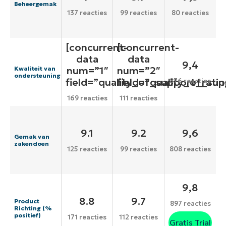
Beheergemak
137 reacties
99 reacties
80 reacties
[concurrent-
[concurrent-
data
data
9,4
num=”1″
num=”2″
Kwaliteit van
ondersteuning
field=”quality_of_support_ratin
field=”quality_of_sup
876 reacties
169 reacties
111 reacties
9.1
9.2
9,6
Gemak van
zakendoen
125 reacties
99 reacties
808 reacties
9,8
8.8
9.7
Product
897 reacties
Richting (%
positief)
171 reacties
112 reacties
Gratis Trial