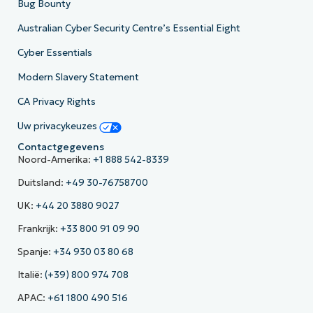
Bug Bounty
Australian Cyber Security Centre’s Essential Eight
Cyber Essentials
Modern Slavery Statement
CA Privacy Rights
Uw privacykeuzes
Contactgegevens
Noord-Amerika:
+1 888 542-8339
Duitsland:
+49 30-76758700
UK:
+44 20 3880 9027
Frankrijk:
+33 800 91 09 90
Spanje:
+34 930 03 80 68
Italië:
(+39) 800 974 708
APAC:
+61 1800 490 516