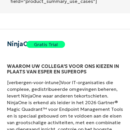
field=”product_summary_use_cases”]
NinjaOne
Gratis Trial
WAAROM UW COLLEGA'S VOOR ONS KIEZEN IN
PLAATS VAN ESPER EN SUPEROPS
[verbergen-voor-intune]Voor IT-organisaties die
complexe, gedistribueerde omgevingen beheren,
levert NinjaOne waar anderen tekortschieten.
NinjaOne is erkend als leider in het 2026 Gartner®
Magic Quadrant™ voor Endpoint Management Tools
en is speciaal gebouwd om te voldoen aan de eisen
van grootschalige activiteiten, met een combinatie
van diepgaand inzicht, controle op het hoogste