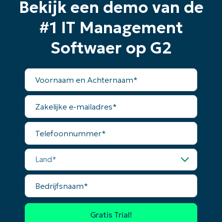
Bekijk een demo van de
#1 IT Management
Softwaer op G2
Voornaam
en
Achternaam*
Zakelijke
e-
mailadres*
Telefoonnummer*
Land*
Bedrijfsnaam*