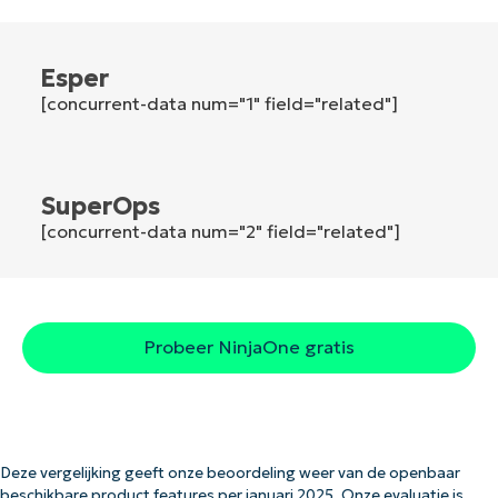
Company
Esper
name*
[concurrent-data num="1" field="related"]
SuperOps
[concurrent-data num="2" field="related"]
Probeer NinjaOne gratis
Deze vergelijking geeft onze beoordeling weer van de openbaar
beschikbare product features per januari 2025. Onze evaluatie is