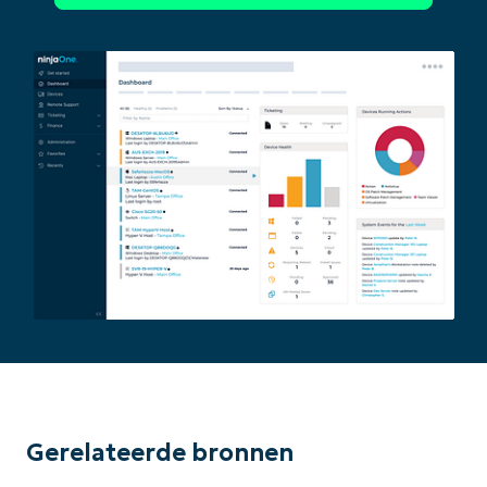
Begin uw trial van 14 dagen
Geen creditcard nodig, volledige toegang tot all
First
and
last
name*
Business
email*
Phone
number*
Gerelateerde bronnen
Land