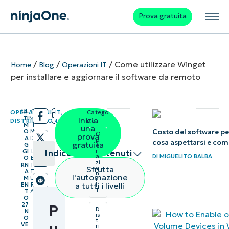
Prova gratuita
/
/
/
Come utilizzare Winget
Home
Blog
Operazioni IT
per installare e aggiornare il software da remoto
UL
4
OPERAZIONI IT
,
Catego
/
/
TI
M
Inizia
DISTRIBUZIONE DEI SOFTWARE
rie:
M
I
una
Costo del software per
O
N
O
prova
A
D
p
cosa aspettarsi e com
gratuita
G
I
e
r
GI
L
Indice dei contenuti
DI
MIGUELITO BALBA
a
O
E
zi
RN
T
Sfrutta
o
A
T
n
Riepilogo
l'automazione
M
U
i
a tutti i livelli
EN
R
I
T
T
A
Punti
O
27
P
D
N
chiave
is
O
t
VE
ri