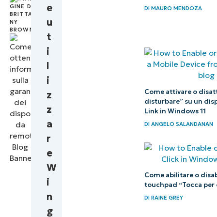
di
e
DI
MAURO MENDOZA
su larga
Brittany
u
Brown
scala
t
i
l
i
Come attivare o disatt
z
disturbare” su un dis
z
Link in Windows 11
a
DI
ANGELO SALANDANAN
r
e
W
Come abilitare o disab
i
touchpad “Tocca per 
n
DI
RAINE GREY
g