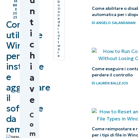
u
M
b
Che
u
BR
n
Come abilitare o disab
zi
E
o
cos’è
20
automatica per i disp
n
25
e
t
Come
Winget?
d
DI
ANGELO SALANDANAN
e
i
i
utilizzare
s
Come
o
f
c
Winget
t
utilizzare
w
a
h
r
per
Winget
e
installare
i
Come
Come eseguire i conta
e
perdere il controllo
a
utilizzare
DI
LAUREN BALLEJOS
aggiornare
le
v
funzioni
il
e
Winget
software
C
da
Come
o
utilizzare
remoto
Come reimpostare e ri
m
per i tipi di file in Wi
Winget