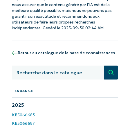
nous assurer que le contenu généré par l’IA est de la
meilleure qualité possible, mais nous ne pouvons pas
garantir son exactitude et recommandons aux
utilisateurs de faire leurs propres recherches
indépendantes. Généré le 2025-09-30 02:44 AM
Retour au catalogue de la base de connaissances
Recherc
Commencez avec les analyses de KB
TENDANCE
pilotées par l'IA de NinjaOne !
2025
First
and
last
KB5066683
name*
KB5066687
Business