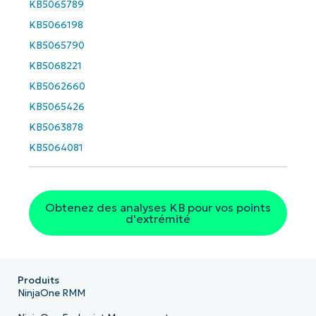
KB5065789
email*
KB5066198
KB5065790
Phone
number*
KB5068221
KB5062660
Pays
KB5065426
KB5063878
Company
KB5064081
name*
Obtenez des analyses KB pour vos points
d'extrémité
Produits
NinjaOne RMM