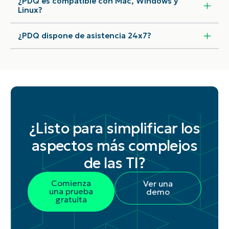
¿PDQ es compatible con Mac, Windows y
Linux?
¿PDQ dispone de asistencia 24x7?
¿Listo para simplificar los
aspectos más complejos
de las TI?
Comienza
Ver una
una prueba
demo
gratuita