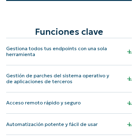
Funciones clave
Gestiona todos tus endpoints con una sola
+
herramienta
Gestión de parches del sistema operativo y
+
de aplicaciones de terceros
La facilidad de acceso a toda la
información en un único panel es
+
Acceso remoto rápido y seguro
fenomenal y resulta clave para la
eficiencia y el éxito operativo.
Adquirimos NinjaOne,
+
Automatización potente y fácil de usar
principalmente, por su gestión de
Scott G.
parches. Fue muy fácil de
Director de Operaciones
Nos encanta tener la posibilidad de