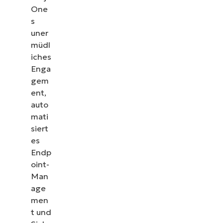
One
s
uner
müdl
iches
Enga
gem
ent,
auto
mati
siert
es
Endp
oint-
Man
age
men
t und