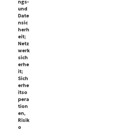
ngs-
und
Date
nsic
herh
eit;
Netz
werk
sich
erhe
it;
Sich
erhe
itso
Sehen Sie NinjaOne in
pera
tion
Aktion
en,
Risik
Sehen Sie sich unsere On-Demand-Demos an und
o