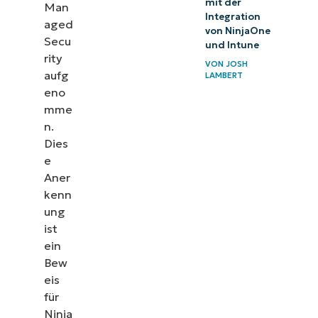
mit der
Man
Integration
aged
von NinjaOne
Secu
und Intune
rity
VON
JOSH
aufg
LAMBERT
eno
mme
n.
Dies
e
Aner
kenn
ung
ist
ein
Bew
eis
für
Ninja