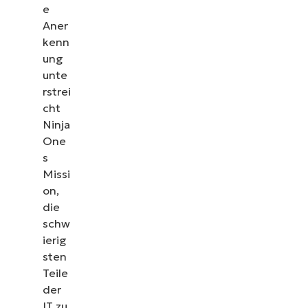
e
Aner
kenn
ung
unte
rstrei
cht
Ninja
One
s
Missi
on,
die
schw
ierig
sten
Teile
der
IT zu