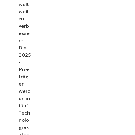
welt
weit
zu
verb
esse
rn.
Die
2025
-
Preis
träg
er
werd
en in
fünf
Tech
nolo
giek
ateg