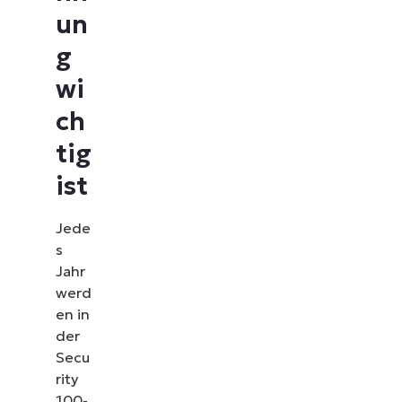
un
g
wi
ch
tig
ist
Jede
s
Jahr
werd
en in
der
Secu
rity
100-