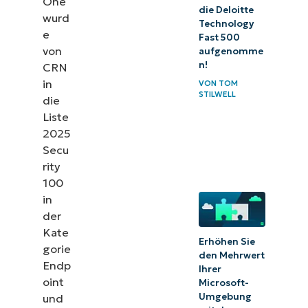
One
die Deloitte
wurd
Technology
e
Fast 500
von
aufgenomme
n!
CRN
in
VON
TOM
STILWELL
die
Liste
2025
Secu
rity
100
in
der
Kate
Erhöhen Sie
gorie
den Mehrwert
Endp
Ihrer
oint
Microsoft-
Umgebung
und