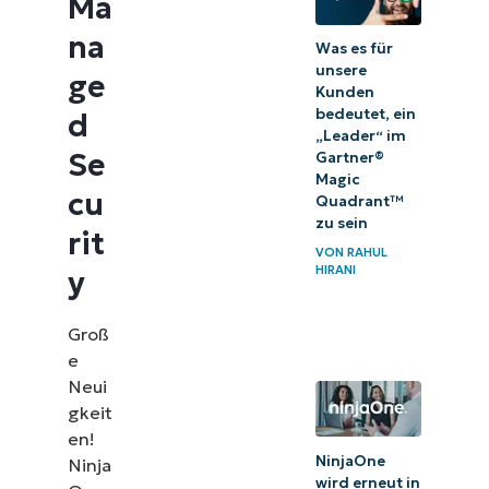
Ma
na
Was es für
unsere
ge
Kunden
bedeutet, ein
d
„Leader“ im
Se
Gartner®
Magic
cu
Quadrant™
zu sein
rit
VON
RAHUL
HIRANI
y
Groß
e
Neui
gkeit
en!
NinjaOne
Ninja
wird erneut in