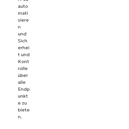
auto
mati
siere
n
und
Sich
erhei
t und
Kont
rolle
über
alle
Endp
unkt
e zu
biete
n.
„