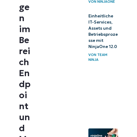
VON
NINJAONE
ge
n
Einheitliche
IT-Services,
im
Assets und
Betriebsproze
Be
sse mit
NinjaOne 12.0
rei
VON
TEAM
ch
NINJA
En
dp
oi
nt
un
d