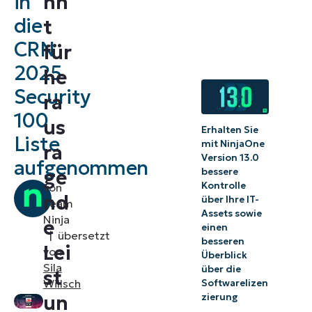
in
nn
Endpoint und
die
t
Managed
CRN
für
Security
2025
he
Warum diese
Security
Anerkennung
ra
100
wichtig ist
us
Erhalten Sie
Liste
Sichere
mit NinjaOne
ra
Version 13.0
aufgenommen
Endpunkte
bessere
ge
für
Kontrolle
von
nd
über Ihre IT-
NinjaOne-
Team
Assets sowie
Ninja
e
Partner
einen
|
übersetzt
besseren
Lei
von
Überblick
Sila
über die
st
Willsch
Softwarelizen
zierung
un