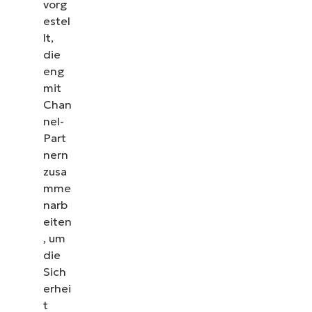
vorg
estel
lt,
die
eng
mit
Chan
nel-
Part
nern
zusa
mme
narb
eiten
, um
die
Sich
erhei
t