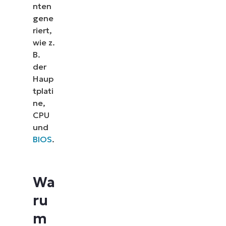
nten
gene
riert,
wie z.
B.
der
Haup
tplati
ne,
CPU
und
BIOS
.
Wa
ru
m