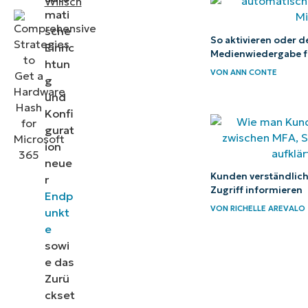
Willsch
mati
Hardware-ID
sche
von Geräten
So aktivieren oder d
Einric
Medienwiedergabe fü
zu erhalten
htun
VON
ANN CONTE
g
Anzeigen
und
und
Konfi
Abmelden
gurat
ion
von
neue
Geräten
Kunden verständlic
r
mit dem
Zugriff informieren
Endp
Windows
VON
RICHELLE AREVALO
unkt
Autopilot-
e
sowi
Dienst
e das
Zurü
Automatisieren
ckset
Sie die