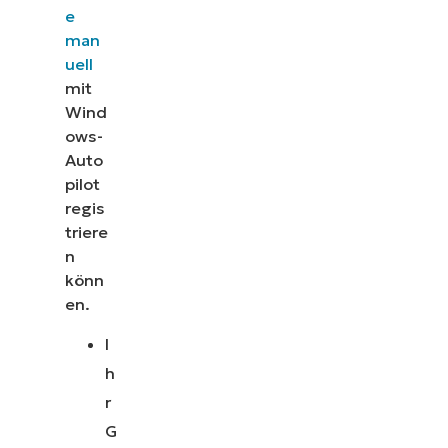
e
man
uell
mit
Wind
ows-
Auto
pilot
regis
triere
n
könn
en.
I
h
r
G