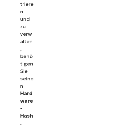
triere
n
und
zu
verw
alten
,
benö
tigen
Sie
seine
n
Hard
ware
-
Hash
.