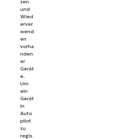
zen
Erkennung und
und
Verwaltung
Wied
Ihrer IT-
erver
wend
Ressourcen
en
vorha
nden
er
Gerät
e.
Um
ein
Gerät
in
Auto
pilot
zu
regis