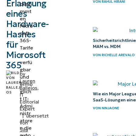
Erlangung
VON
RAHUL HIRANI
besti
funktioniert
mmt
eines
er?
en
Hardware-
Micro
Warum
Hashes
soft
365-
sollten
Sicherheitsrichtlini
für
MAM vs. MDM
Tarife
Geräte
Microsoft
n
VON
RICHELLE AREVALO
manuell
verfü
365
bei
gbar
by
Windows
und
Lauren
ermö
Autopilot
Ballejos
,
glich
registriert
Wie ein Major Leagu
IT
t IT-
SaaS-Lösungen einen
Editorial
werden?
Admi
Expert
VON
NINJAONE
nistr
|
übersetzt
4
atore
von
Möglichkeiten,
n die
Sila
eine
auto