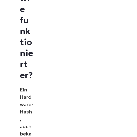
e
fu
nk
tio
nie
rt
er?
Ein
Hard
ware-
Hash
,
auch
beka