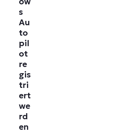
ow
s
Au
to
pil
ot
re
gis
tri
ert
we
rd
en