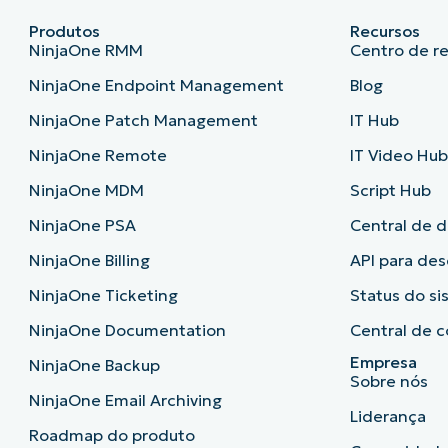
Produtos
Recursos
NinjaOne RMM
Centro de r
NinjaOne Endpoint Management
Blog
NinjaOne Patch Management
IT Hub
NinjaOne Remote
IT Video Hu
NinjaOne MDM
Script Hub
NinjaOne PSA
Central de 
NinjaOne Billing
API para de
NinjaOne Ticketing
Status do s
NinjaOne Documentation
Central de c
Empresa
NinjaOne Backup
Sobre nós
NinjaOne Email Archiving
Liderança
Roadmap do produto