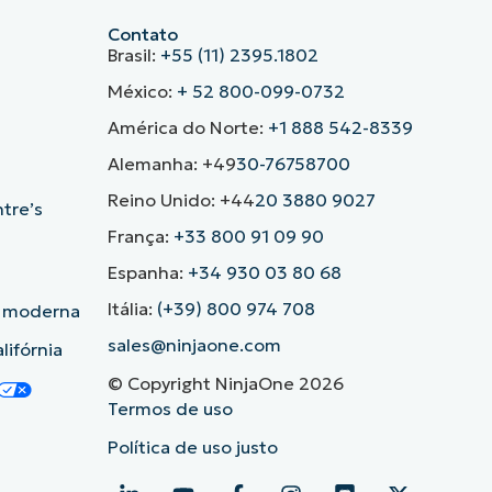
Contato
Brasil:
+55 (11) 2395.1802
México:
+ 52 800-099-0732
América do Norte:
+1 888 542-8339
Alemanha: +49
30-76758700
Reino Unido: +44
20 3880 9027
ntre’s
França:
+33 800 91 09 90
Espanha:
+34 930 03 80 68
Itália:
(+39) 800 974 708
o moderna
sales@ninjaone.com
lifórnia
© Copyright NinjaOne 2026
Termos de uso
Política de uso justo