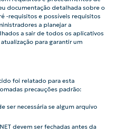
eceu documentação detalhada sobre o
Company
name*
é -requisitos e possíveis requisitos
ministradores a planejar a
hados a sair de todos os aplicativos
 atualização para garantir um
do foi relatado para esta
 tomadas precauções padrão:
de ser necessária se algum arquivo
.NET devem ser fechadas antes da