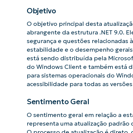
Objetivo
O objetivo principal desta atualizaç
abrangente da estrutura .NET 9.0. E
segurança e questões relacionadas à
estabilidade e o desempenho gerais d
está sendo distribuída pela Microso
Comece a 
do Windows Client e também está d
para sistemas operacionais do Wind
acessibilidade para todas as versõ
Sentimento Geral
O sentimento geral em relação a esta
representa uma atualização padrão 
O processo de atualização é direto,