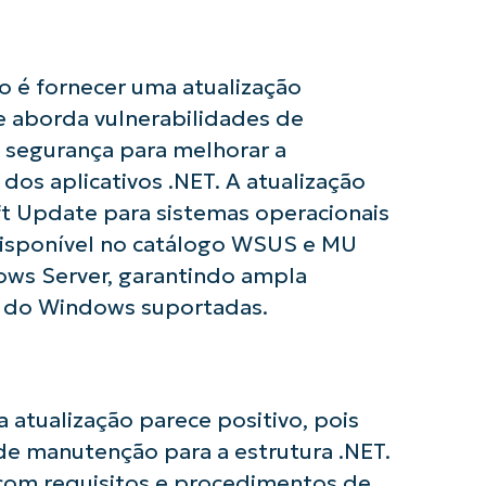
ão é fornecer uma atualização
le aborda vulnerabilidades de
 segurança para melhorar a
os aplicativos .NET. A atualização
ft Update para sistemas operacionais
usar as análises de KB orientadas por IA do
isponível no catálogo WSUS e MU
First
and
last
ows Server, garantindo ampla
name*
es do Windows suportadas.
Business
email*
Phone
number*
 atualização parece positivo, pois
de manutenção para a estrutura .NET.
País
 com requisitos e procedimentos de