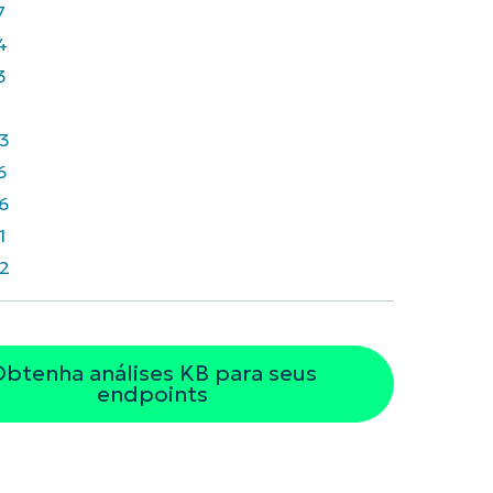
7
4
3
7
3
6
6
1
2
btenha análises KB para seus
endpoints