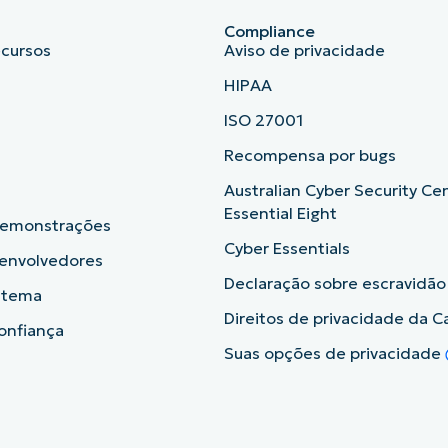
Compliance
ecursos
Aviso de privacidade
HIPAA
ISO 27001
b
Recompensa por bugs
Australian Cyber Security Ce
Essential Eight
demonstrações
Cyber Essentials
senvolvedores
Declaração sobre escravidã
istema
Direitos de privacidade da Ca
onfiança
Suas opções de privacidade