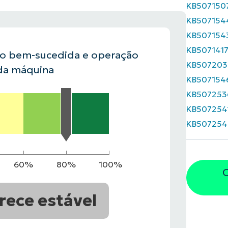
KB507150
KB507154
VER DEMONSTRAÇÃO
ROADMAP DO
KB507154
NDAS
VER DEMONSTRAÇÃO
KB507141
ão bem-sucedida e operação
KB507203
da máquina
KB507154
KB507253
KB507254
KB507254
60%
80%
100%
O
rece estável