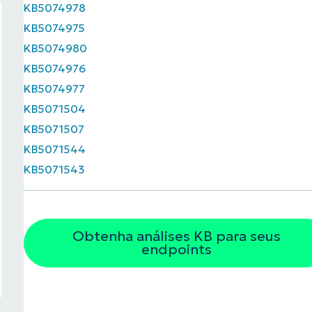
KB5074978
KB5074975
KB5074980
KB5074976
KB5074977
KB5071504
KB5071507
KB5071544
KB5071543
Obtenha análises KB para seus
endpoints