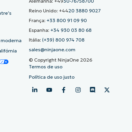
Alemanha: +49
30-76758700
Reino Unido: +44
20 3880 9027
ntre’s
França:
+33 800 91 09 90
Espanha:
+34 930 03 80 68
Itália:
(+39) 800 974 708
o moderna
sales@ninjaone.com
lifórnia
© Copyright NinjaOne 2026
Termos de uso
Política de uso justo