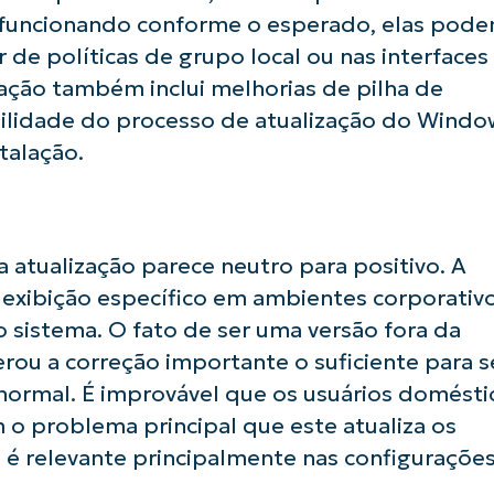
 e funcionando conforme o esperado, elas pod
de políticas de grupo local ou nas interfaces
ização também inclui melhorias de pilha de
ilidade do processo de atualização do Windo
usar as análises de KB orientadas por IA do
talação.
First
and
last
name*
Business
email*
 atualização parece neutro para positivo. A
exibição específico em ambientes corporativ
Phone
number*
o sistema. O fato de ser uma versão fora da
rou a correção importante o suficiente para s
País
 normal. É improvável que os usuários domésti
o problema principal que este atualiza os
Company
n é relevante principalmente nas configuraçõe
name*