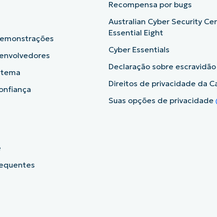
b
Recompensa por bugs
Australian Cyber Security Ce
Essential Eight
demonstrações
Cyber Essentials
senvolvedores
Declaração sobre escravidã
istema
Direitos de privacidade da Ca
onfiança
Suas opções de privacidade
e
requentes