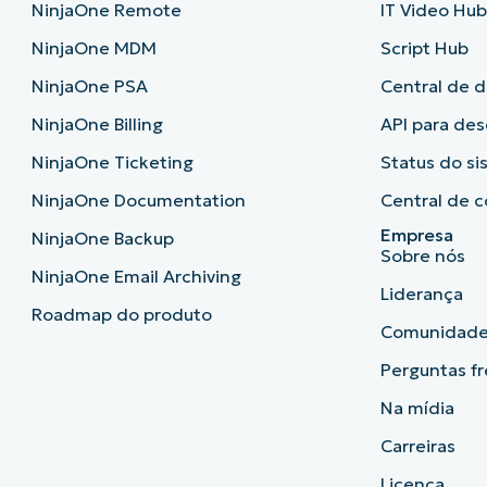
NinjaOne Remote
IT Video Hu
NinjaOne MDM
Script Hub
NinjaOne PSA
Central de 
NinjaOne Billing
API para de
NinjaOne Ticketing
Status do s
NinjaOne Documentation
Central de c
Empresa
NinjaOne Backup
Sobre nós
NinjaOne Email Archiving
Liderança
Roadmap do produto
Comunidad
Perguntas f
Na mídia
Carreiras
Licença