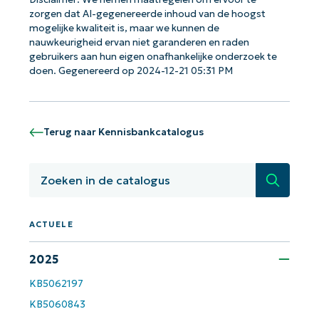
zorgen dat AI-gegenereerde inhoud van de hoogst
mogelijke kwaliteit is, maar we kunnen de
nauwkeurigheid ervan niet garanderen en raden
gebruikers aan hun eigen onafhankelijke onderzoek te
Aan de slag met NinjaOne AI-
doen. Gegenereerd op 2024-12-21 05:31 PM
gestuurde KB-analyses!
First
and
last
name*
Terug naar Kennisbankcatalogus
Business
email*
Zoeken
Phone
number*
ACTUELE
Land
2025
KB5062197
Company
name*
KB5060843