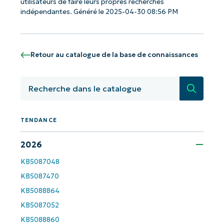
utilisateurs de faire leurs propres recherches
indépendantes. Généré le 2025-04-30 08:56 PM
Retour au catalogue de la base de connaissances
Recherc
TENDANCE
2026
Commencez avec les analyses de KB
pilotées par l'IA de NinjaOne !
KB5087048
KB5087470
Prénom
KB5088864
et
Nom*
KB5087052
Business
KB5088860
email*