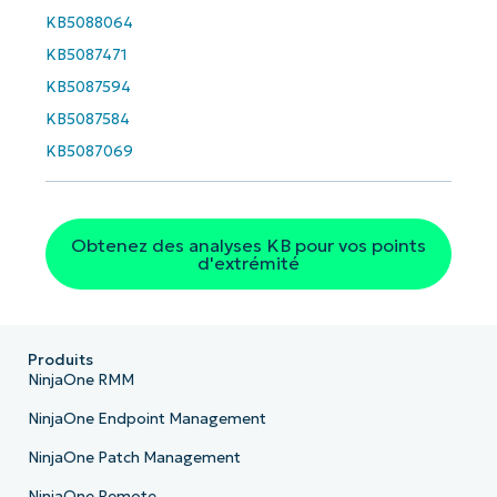
KB5088064
Phone
KB5087471
number*
KB5087594
Pays
KB5087584
KB5087069
Company
name*
Obtenez des analyses KB pour vos points
d'extrémité
Produits
NinjaOne RMM
NinjaOne Endpoint Management
NinjaOne Patch Management
NinjaOne Remote