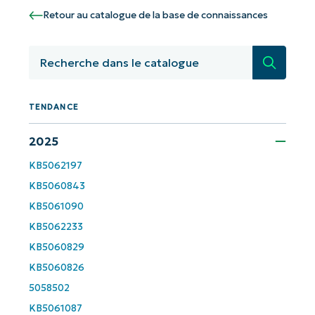
Commencez avec les analyses de KB
Retour au catalogue de la base de connaissances
pilotées par l'IA de NinjaOne !
First
Recherc
and
last
name*
Business
TENDANCE
email*
2025
Phone
number*
KB5062197
KB5060843
Pays
KB5061090
KB5062233
Company
KB5060829
name*
KB5060826
5058502
KB5061087