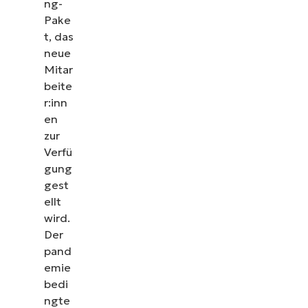
ng-
Pake
t, das
neue
Mitar
beite
r:inn
en
zur
Verfü
gung
gest
ellt
wird.
Der
pand
emie
bedi
ngte