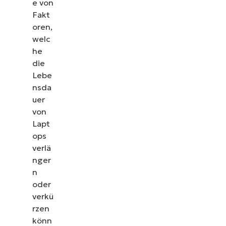
e von
Fakt
oren,
welc
he
die
Lebe
nsda
uer
von
Lapt
ops
verlä
nger
n
oder
verkü
rzen
könn