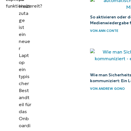
Lebensdauer
Heut
von Laptops
zuta
So aktivieren oder d
ge
und
Medienwiedergabe fü
ist
Computern
VON
ANN CONTE
ein
verlängern?
neue
r
Wie
Lapt
überwache
op
ich meine
ein
Wie man Sicherheits
typis
Laptops
kommuniziert: Ein L
cher
und
VON
ANDREW GONO
Best
Computer
andt
am
eil für
besten?
das
Onb
oardi