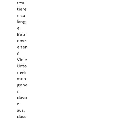
resul
tiere
n zu
lang
e
Betri
ebsz
eiten
?
Viele
Unte
rneh
men
gehe
n
davo
n
aus,
dass