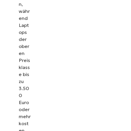
n,
währ
end
Lapt
ops
der
ober
en
Preis
klass
e bis
zu
3.50
0
Euro
oder
mehr
kost
en