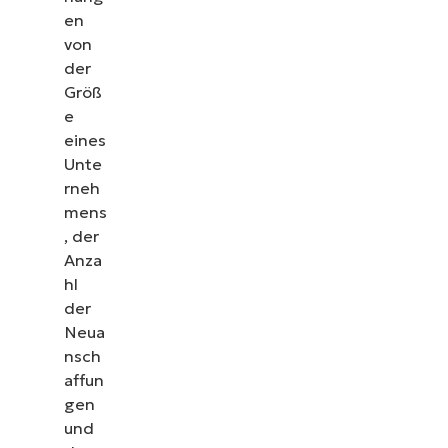
en
von
der
Größ
e
eines
Unte
rneh
mens
, der
Anza
hl
der
Neua
nsch
affun
gen
und