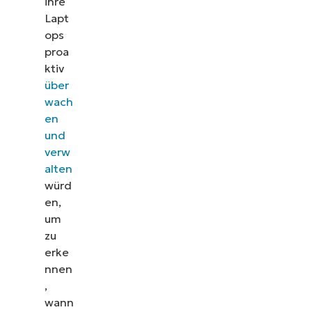
ihre
Lapt
ops
proa
ktiv
über
wach
en
und
verw
alten
würd
en,
um
zu
erke
nnen
Sehen Sie NinjaOne i
,
wann