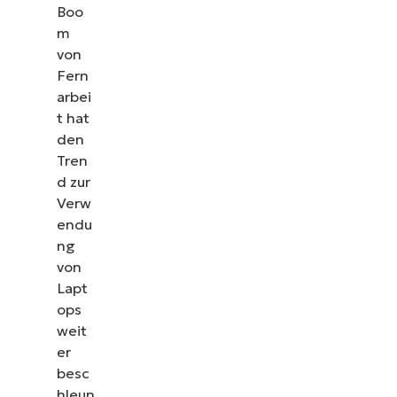
Boo
m
von
Fern
arbei
t hat
den
Tren
d zur
Verw
endu
ng
von
Lapt
ops
weit
er
besc
hleun