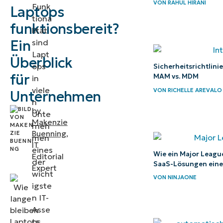
VON
RAHUL HIRANI
Funk
Laptops
Wie viel
tiona
kostet
funktionsbereit?
lität
es,
Ein
sind
Laptops
Lapt
Überblick
ops
und PC’s
Sicherheitsrichtlin
für
MAM vs. MDM
in
zu
viele
VON
RICHELLE AREVALO
Unternehmen
ersetzen?
n
by
Unte
Was sind die
Makenzie
rneh
Hauptursachen
Buenning
,
men
IT
für den Ausfall
eines
Wie ein Major Leagu
Editorial
der
von
SaaS-Lösungen einen
Expert
wicht
Computern?
VON
NINJAONE
igste
n IT-
Wie kann ich
Asse
die
ts.