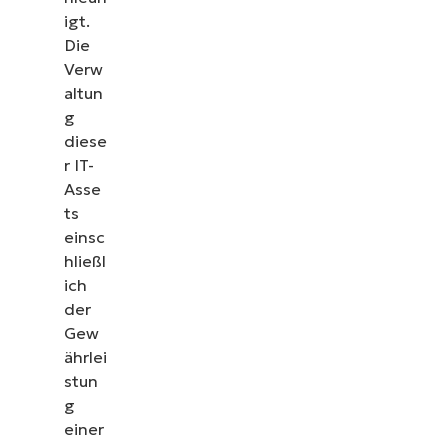
igt.
Die
Verw
altun
g
diese
r IT-
Asse
ts
einsc
hließl
ich
der
Gew
ährlei
stun
g
einer