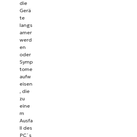
Sehen Sie sich unsere On-Demand-Demos an und
die
NinjaOne IT-Aufgaben wie Endpunkt-Manageme
Gerä
Ticketing und mehr vereinfac
te
langs
Demos ansehen
amer
werd
en
oder
Symp
tome
aufw
eisen
, die
zu
eine
m
Ausfa
ll des
PC`s