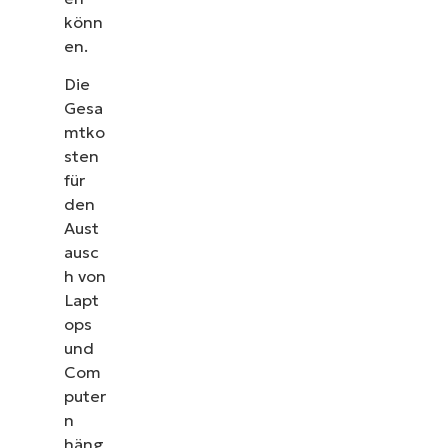
könn
en.
Die
Gesa
mtko
sten
für
den
Aust
ausc
h von
Lapt
ops
und
Com
puter
n
häng