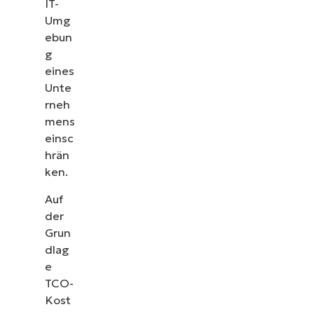
IT-
Umg
ebun
g
eines
Unte
rneh
mens
einsc
hrän
ken.
Auf
der
Grun
dlag
e
TCO-
Kost