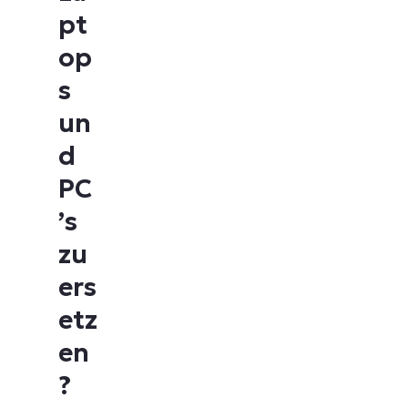
pt
op
s
un
d
PC
’s
zu
ers
etz
en
?