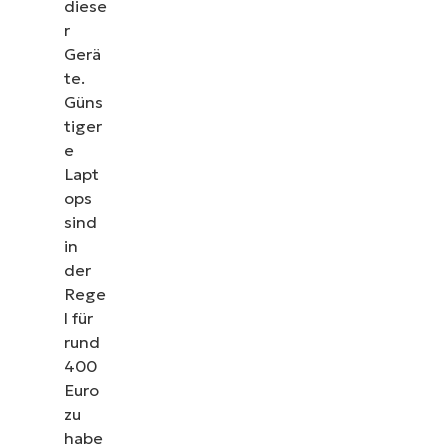
diese
r
Gerä
te.
Güns
tiger
e
Lapt
ops
sind
in
der
Rege
l für
rund
400
Euro
zu
habe