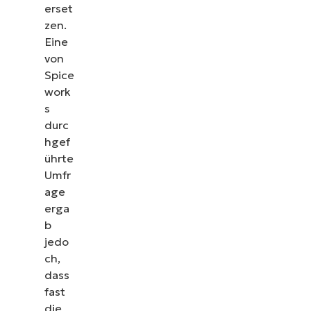
erset
zen.
Eine
von
Spice
work
s
durc
hgef
ührte
Umfr
age
erga
b
jedo
ch,
dass
fast
die