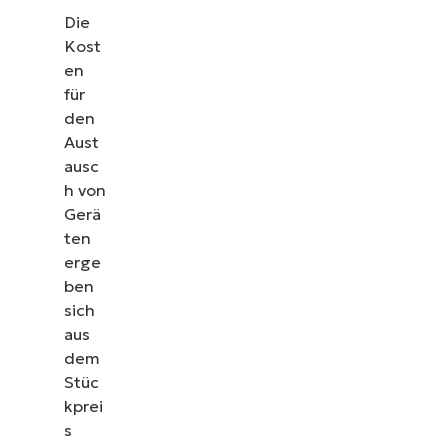
Die
Kost
en
für
den
Aust
ausc
h von
Gerä
ten
erge
ben
sich
aus
dem
Stüc
kprei
s