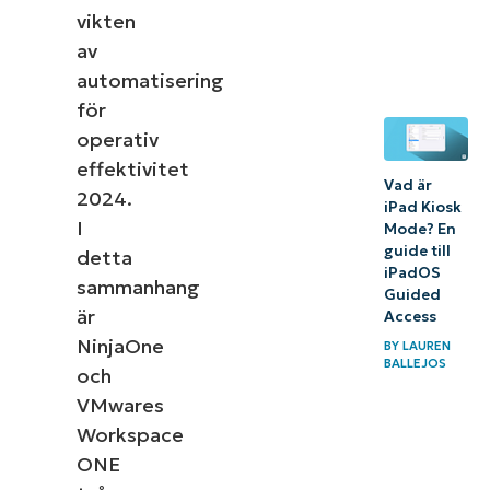
vikten
av
automatisering
för
operativ
effektivitet
Vad är
2024.
iPad Kiosk
I
Mode? En
guide till
detta
iPadOS
sammanhang
Guided
är
Access
NinjaOne
BY
LAUREN
BALLEJOS
och
VMwares
Workspace
ONE