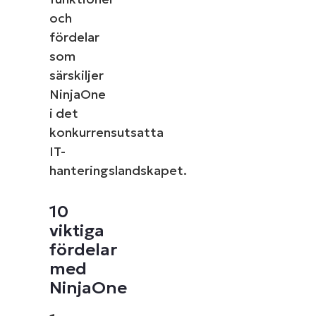
och
fördelar
som
särskiljer
NinjaOne
i det
konkurrensutsatta
IT-
hanteringslandskapet.
10
viktiga
fördelar
med
NinjaOne