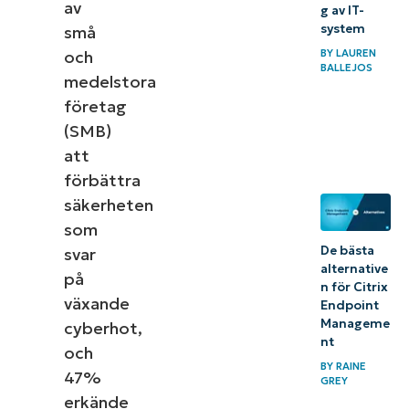
av
g av IT-
system
små
BY
LAUREN
och
BALLEJOS
medelstora
företag
(SMB)
att
förbättra
säkerheten
som
De bästa
svar
alternative
på
n för Citrix
växande
Endpoint
Manageme
cyberhot,
nt
och
BY
RAINE
47%
GREY
erkände