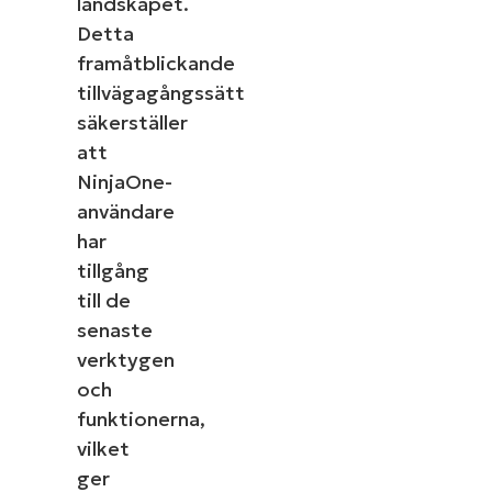
landskapet.
Detta
framåtblickande
tillvägagångssätt
säkerställer
att
NinjaOne-
användare
har
tillgång
till de
senaste
verktygen
och
funktionerna,
vilket
ger