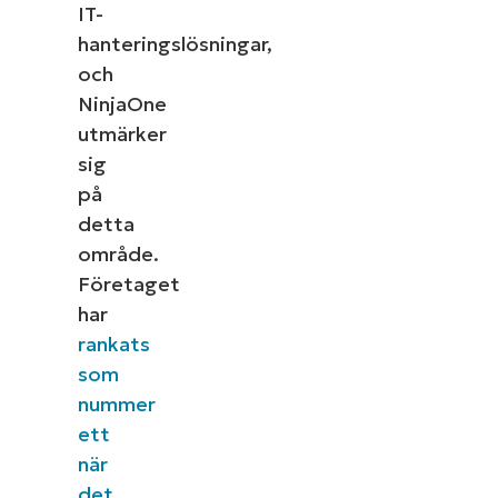
IT-
Company
hanteringslösningar,
name*
och
NinjaOne
utmärker
Se NinjaOne in action
sig
på
detta
Bläddra bland våra on-demand-demonstrationer
för att se hur NinjaOne förenklar IT-uppgifter som
område.
hantering av enheter, patchning, MDM,
Företaget
ärendehantering och mycket mer.
har
rankats
Utforska demos
som
nummer
ett
när
det