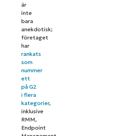
är
inte
bara
anekdotisk;
företaget
har
rankats
som
nummer
ett
på G2
i flera
kategorier
,
inklusive
RMM,
Endpoint
Management,