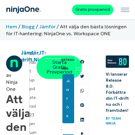
Gratis provperiod
Hem
/
Blogg
/
Jämför
/
Att välja den bästa lösningen
för IT-hantering: NinjaOne vs. Workspace ONE
Jämför
,
IT-
Se
drift
,
NinjaOne
,
RMM
KATEGO
Starta
nas
Gratis
RIER:
t
Provperiod
Vi lanserar
av
up
Release
Ninja
JÄ
8.0:
One
pd
M
Förbättra
Att
ate
din IT-drift
F
nu och i
rad
Ö
välja
framtiden!
23
R
BY
TEAM
den
NINJA
jan
,
uari