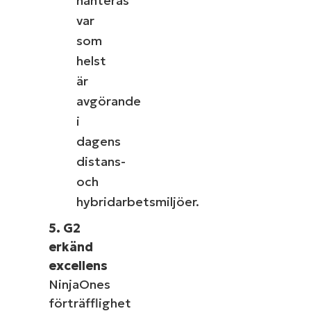
hanteras
var
som
helst
är
avgörande
i
dagens
distans-
och
hybridarbetsmiljöer.
5. G2
erkänd
excellens
NinjaOnes
förträfflighet