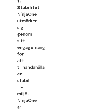
1.
Stabilitet
NinjaOne
utmärker
sig
genom
sitt
engagemang
för
att
tillhandahålla
en
stabil
IT-
miljö.
NinjaOne
är