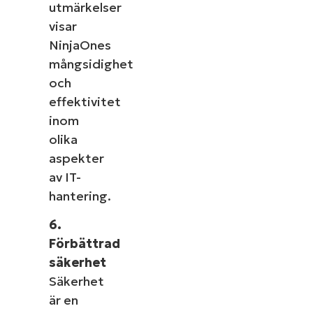
utmärkelser
visar
NinjaOnes
mångsidighet
och
effektivitet
inom
olika
aspekter
av IT-
hantering.
6.
Förbättrad
säkerhet
Säkerhet
är en