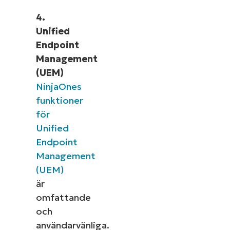
4.
Unified
Endpoint
Management
(UEM)
NinjaOnes
funktioner
för
Unified
Endpoint
Management
(UEM)
är
omfattande
och
användarvänliga.