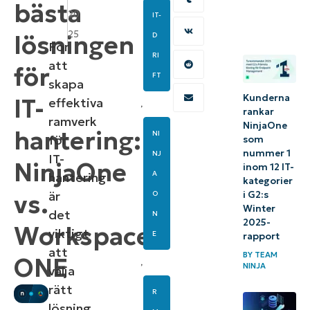
bästa
20
IT-
25
lösningen
D
För
RI
att
för
FT
skapa
Kunderna
IT-
effektiva
,
rankar
ramverk
NinjaOne
hantering:
NI
för
som
nummer 1
NJ
IT-
NinjaOne
inom 12 IT-
A
hantering
kategorier
är
i G2:s
vs.
O
Winter
det
N
2025-
Workspace
viktigt
E
rapport
att
BY
TEAM
ONE
,
NINJA
välja
rätt
R
lösning,