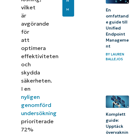
M
vilket
En
M
är
omfattand
e guide till
avgörande
Unified
för
Endpoint
att
Manageme
nt
optimera
BY
LAUREN
effektiviteten
BALLEJOS
och
skydda
säkerheten.
I en
nyligen
genomförd
undersökning
Komplett
guide:
prioriterade
Upptäck
72%
övervaknin