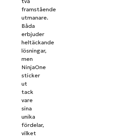
två
framstående
utmanare.
Båda
erbjuder
heltäckande
lösningar,
men
NinjaOne
sticker
ut
tack
vare
sina
unika
fördelar,
vilket