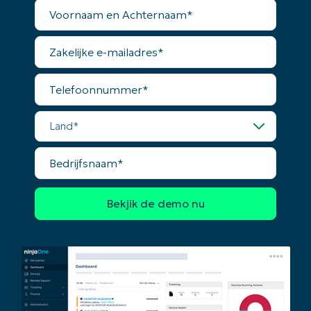
Voornaam
en
Phone
Achternaam*
number*
Zakelijke
e-
Land
mailadres*
Telefoonnummer*
Company
name*
Land*
Bedrijfsnaam*