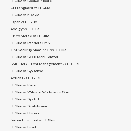
IT Glue vs Sophos Mobile
GFI Languard vs IT Glue
IT Glue vs Mosyle
Esper vs IT Glue
Addigy vs IT Glue
Cisco Meraki vs IT Glue
IT Glue vs Pandora FMS
IBM Security MaaS360 vs IT Glue
IT Glue vs SOTI MobiControl
BMC Helix Client Management vs IT Glue
IT Glue vs Syxsense
Action1 vs IT Glue
IT Glue vs Kace
IT Glue vs VMware Workspace One
IT Glue vs SysAid
IT Glue vs Scalefusion
IT Glue vs ITarian
Bacon Unlimited vs IT Glue
IT Glue vs Level