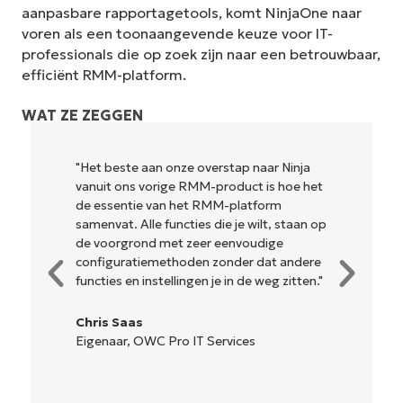
aanpasbare rapportagetools, komt NinjaOne naar
voren als een toonaangevende keuze voor IT-
professionals die op zoek zijn naar een betrouwbaar,
efficiënt RMM-platform.
WAT ZE ZEGGEN
"NinjaOne is ongelofelijk gebruiksvriendelijk
het
en combineert een vloeiende interface met
krachtige back-end functies. Er is geen
 op
ingewikkelde installatie of moeilijk te
beheren interface. Alle opties en
re
hulpmiddelen zijn duidelijk gelabeld,
n."
gemakkelijk te begrijpen en de interface
is... gemakkelijk te navigeren."
Ryan Reiffenberger
Reiffenberger.NET Technologie
Oplossingen