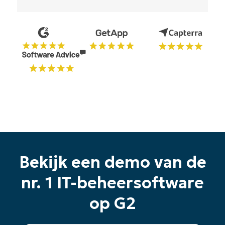
Begin uw proefperiode van 14
dagen
Geen creditcard nodig, volledige toegang tot alle
Bekijk een demo van de
functies
First
nr. 1 IT-beheersoftware
and
last
name*
op G2
Business
email*