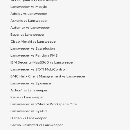
Lansweeper vs Mosyle
Addigy vs Lansweeper
Acronis vs Lansweeper
Automox vs Lansweeper
Esper vs Lansweeper
Cisco Meraki vs Lansweeper
Lansweeper vs Scalefusion
Lansweeper vs Pandora FMS
IBM Security MaaS360 vs Lansweeper
Lansweeper vs SOTI MobiControl
BMC Helix Client Management vs Lansweeper
Lansweeper vs Syxsense
Action1 vs Lansweeper
Kace vs Lansweeper
Lansweeper vs VMware Workspace One
Lansweeper vs SysAid
ITarian vs Lansweeper
Bacon Unlimited vs Lansweeper