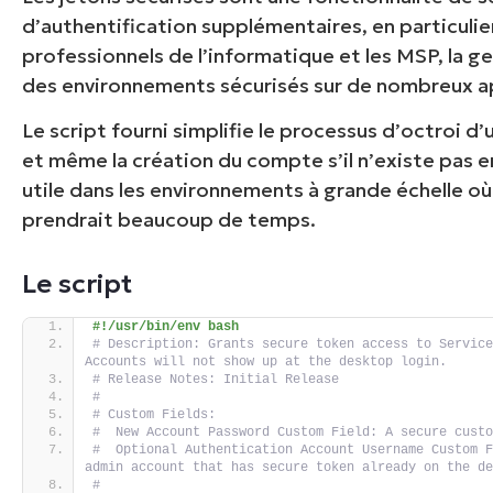
d’authentification supplémentaires, en particulier 
professionnels de l’informatique et les MSP, la g
des environnements sécurisés sur de nombreux ap
Le script fourni simplifie le processus d’octroi d’
et même la création du compte s’il n’existe pas 
utile dans les environnements à grande échelle où
prendrait beaucoup de temps.
Le script
#!/usr/bin/env bash
# Description: Grants secure token access to Service
Accounts will not show up at the desktop login.
# Release Notes: Initial Release
#
# Custom Fields:
#  New Account Password Custom Field: A secure cust
#  Optional Authentication Account Username Custom F
admin account that has secure token already on the d
#