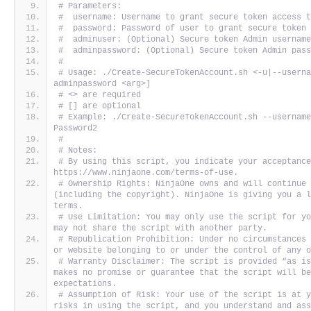
# Parameters:
#  username: Username to grant secure token access 
#  password: Password of user to grant secure token
#  adminuser: (Optional) Secure token Admin usernam
#  adminpassword: (Optional) Secure token Admin pas
#
# Usage: ./Create-SecureTokenAccount.sh <-u|--usern
adminpassword <arg>]
# <> are required
# [] are optional
# Example: ./Create-SecureTokenAccount.sh --username
Password2
#
# Notes:
# By using this script, you indicate your acceptance
https://www.ninjaone.com/terms-of-use.
# Ownership Rights: NinjaOne owns and will continue 
(including the copyright). NinjaOne is giving you a l
terms. 
# Use Limitation: You may only use the script for yo
may not share the script with another party. 
# Republication Prohibition: Under no circumstances 
or website belonging to or under the control of any 
# Warranty Disclaimer: The script is provided “as is
makes no promise or guarantee that the script will be
expectations. 
# Assumption of Risk: Your use of the script is at y
risks in using the script, and you understand and as