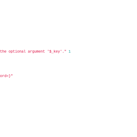
 the optional argument '$_key'."
1
word=}"