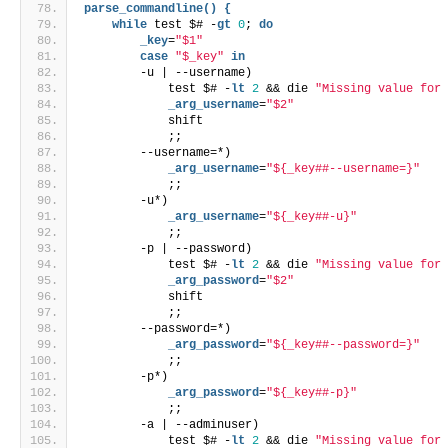
parse_commandline() {
while
 test $# -
gt
0
; 
do
        _key
=
"$1"
case
"$_key"
in
        -u | --username)
            test $# -
lt
2
 && die 
"Missing value for
            _arg_username
=
"$2"
            shift
            ;;
        --username=*)
            _arg_username
=
"${_key##--username=}"
            ;;
        -u*)
            _arg_username
=
"${_key##-u}"
            ;;
        -p | --password)
            test $# -
lt
2
 && die 
"Missing value for
            _arg_password
=
"$2"
            shift
            ;;
        --password=*)
            _arg_password
=
"${_key##--password=}"
            ;;
        -p*)
            _arg_password
=
"${_key##-p}"
            ;;
        -a | --adminuser)
            test $# -
lt
2
 && die 
"Missing value for