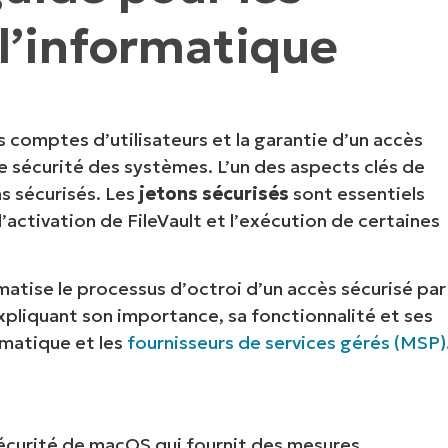
 l’informatique
IALE
OMMERCIALE
VIDÉO DE DÉMONSTRATION
VIDÉO DE
OMMERCIALE
VIDÉO DE
TEFORME
OMMERCIALE
VIDÉO DE
 comptes d’utilisateurs et la garantie d’un accès
de sécurité des systèmes. L’un des aspects clés de
ns sécurisés. Les
jetons sécurisés
sont essentiels
activation de FileVault et l’exécution de certaines
omatise le processus d’octroi d’un accès sécurisé par
xpliquant son importance, sa fonctionnalité et ses
ormatique et les
fournisseurs de services gérés (MSP)
sécurité de macOS qui fournit des mesures