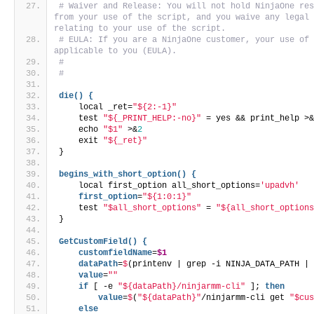
# Waiver and Release: You will not hold NinjaOne res
from your use of the script, and you waive any legal 
relating to your use of the script. 
# EULA: If you are a NinjaOne customer, your use of 
applicable to you (EULA).
#
#
die() {
    local _ret=
"${2:-1}"
    test 
"${_PRINT_HELP:-no}"
 = yes && print_help >
    echo 
"$1"
 >&
2
    exit 
"${_ret}"
}
begins_with_short_option() {
    local first_option all_short_options=
'upadvh'
    first_option
=
"${1:0:1}"
    test 
"$all_short_options"
 = 
"${all_short_option
}
GetCustomField() {
    customfieldName
=
$1
    dataPath
=
$
(printenv | grep -i NINJA_DATA_PATH |
    value
=
""
if
 [ -e 
"${dataPath}/ninjarmm-cli"
 ]; 
then
        value
=
$
(
"${dataPath}"
/ninjarmm-cli get 
"$cu
else