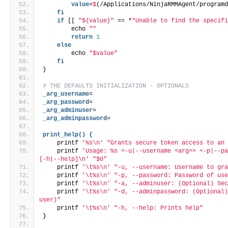
        value
=
$
(/Applications/NinjaRMMAgent/program
fi
if
 [[ 
"${value}"
 == *
"Unable to find the specif
        echo 
""
return
1
else
        echo 
"$value"
fi
}
# THE DEFAULTS INITIALIZATION - OPTIONALS
_arg_username
=
_arg_password
=
_arg_adminuser
=
_arg_adminpassword
=
print_help() {
    printf 
'%s\n'
"Grants secure token access to an
    printf 
'Usage: %s <-u|--username <arg>> <-p|--pa
[-h|--help]\n'
"$0"
    printf 
'\t%s\n'
"-u, --username: Username to gr
    printf 
'\t%s\n'
"-p, --password: Password of us
    printf 
'\t%s\n'
"-a, --adminuser: (Optional) Se
    printf 
'\t%s\n'
"-d, --adminpassword: (Optional)
user)"
    printf 
'\t%s\n'
"-h, --help: Prints help"
}