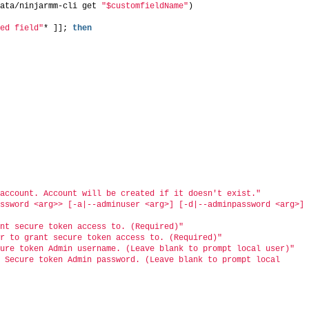
data/ninjarmm-cli get 
"$customfieldName"
)
ied field"
* ]]; 
then
 account. Account will be created if it doesn't exist."
ssword <arg>> [-a|--adminuser <arg>] [-d|--adminpassword <arg>] 
ant secure token access to. (Required)"
er to grant secure token access to. (Required)"
cure token Admin username. (Leave blank to prompt local user)"
 Secure token Admin password. (Leave blank to prompt local 