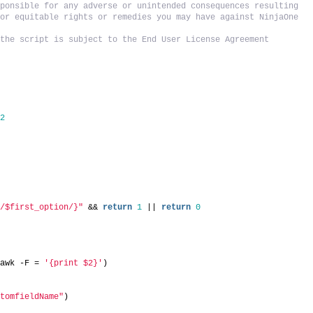
ponsible for any adverse or unintended consequences resulting 
or equitable rights or remedies you may have against NinjaOne 
the script is subject to the End User License Agreement 
&
2
s/$first_option/}"
 && 
return
1
 || 
return
0
 awk -F = 
'{print $2}'
)
stomfieldName"
)