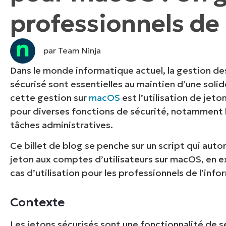
professionnels de
CONTACTER NOTRE ÉQUIPE COMMERC
CONTACTER NOTRE ÉQUIPE C
CONTACTER NOTRE ÉQUIPE C
FEUILLE DE ROUTE PRODUIT
DÉMONSTRATION
PLA
DÉMONSTRATION
CONTACTER NOTRE ÉQUIPE C
DÉMONSTRATION
par Team Ninja
Dans le monde informatique actuel, la gestion des
sécurisé sont essentielles au maintien d’une soli
cette gestion sur
macOS
est l’utilisation de jeto
pour diverses fonctions de sécurité, notamment l’
tâches administratives.
Ce billet de blog se penche sur un script qui aut
jeton aux comptes d’utilisateurs sur macOS, en e
cas d’utilisation pour les professionnels de l’inf
Contexte
Les jetons sécurisés sont une fonctionnalité de 