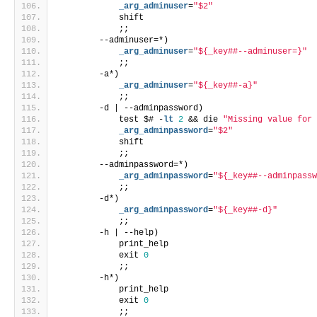
            _arg_adminuser
=
"$2"
            shift
            ;;
        --adminuser=*)
            _arg_adminuser
=
"${_key##--adminuser=}"
            ;;
        -a*)
            _arg_adminuser
=
"${_key##-a}"
            ;;
        -d | --adminpassword)
            test $# -
lt
2
 && die 
"Missing value for
            _arg_adminpassword
=
"$2"
            shift
            ;;
        --adminpassword=*)
            _arg_adminpassword
=
"${_key##--adminpass
            ;;
        -d*)
            _arg_adminpassword
=
"${_key##-d}"
            ;;
        -h | --help)
            print_help
            exit 
0
            ;;
        -h*)
            print_help
            exit 
0
            ;;