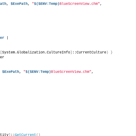
Path
, 
$ExePath
, 
"
$($ENV:Temp)
BlueScreenView.chm"
, 
der
 |
 
[
System.Globalization.CultureInfo
]
::CurrentCulture
)
}
ver
, 
$ExePath
, 
"
$($ENV:Temp)
BlueScreenView.chm"
, 
ntity
]
::
GetCurrent
()