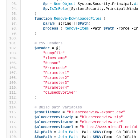
$p
 = 
New-Object
 System.Security.Principal.
W
$p
.
IsInRole
([
System.Security.Principal.Wind
}
function
Remove-DownloadedFiles
{
param
([
string
[]]
$Path
)
process
{
Remove-Item
 -Path 
$Path
 -Force -E
}
# CSV Headers
$Header
 = @
(
"Dumpfile"
"Timestamp"
"Reason"
"Errorcode"
"Parameter1"
"Parameter2"
"Parameter3"
"Parameter4"
"CausedByDriver"
)
# Build path variables
$CsvFileName
 = 
"bluescreenview-export.csv"
$BlueScreenViewZip
 = 
"bluescreenview.zip"
$BlueScreenViewExe
 = 
"BlueScreenView.exe"
$BlueScreenViewUrl
 = 
"https://www.nirsoft.net/u
$ZipPath
 = 
Join-Path
 -Path 
$ENV
:Temp -ChildPath
$ExePath
 = 
Join-Path
 -Path 
$ENV
:Temp -ChildPath