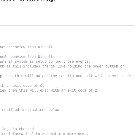
lueScreenView from Nirsoft.
lueScreenView from Nirsoft.
owns if system is setup to log those events.
OD as this includes things like holding the power button or 
p then this will output the results and exit with an exit code 
ith an exit code of 0.
View then this will exit with an exit code of 2.
s modified instructions below.
y.
m log" is checked.
ging information" to Automatic memory dump.