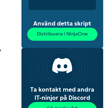
Använd detta skript
Distribuera i NinjaOne
a
m
Ta kontakt med andra
IT-ninjor på Discord