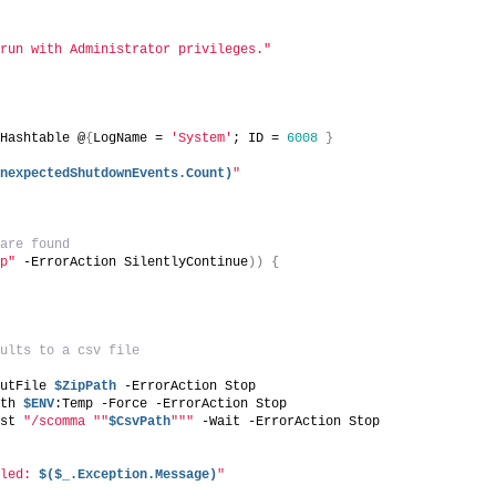
 run with Administrator privileges."
g
rHashtable @
{
LogName = 
'System'
; ID = 
6008
}
UnexpectedShutdownEvents.Count)
"
 are found
mp"
 -ErrorAction SilentlyContinue
))
{
sults to a csv file
OutFile 
$ZipPath
 -ErrorAction Stop
ath 
$ENV
:Temp -Force -ErrorAction Stop
ist 
"/scomma "
"
$CsvPath
"
""
 -Wait -ErrorAction Stop
iled: 
$($_.Exception.Message)
"