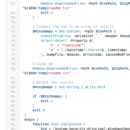
Remove-DownloadedFiles
 -Path 
$CsvPath
, 
$Zip
"
$($ENV:Temp)
readme.txt"
exit
2
}
# Convert the CSV to an array of objects
$MiniDumps
 = 
Get-Content
 -Path 
$CsvPath
 |
ConvertFrom-Csv
 -Delimiter 
','
 -Header 
$Hea
Select-Object
 -Property @
{
'n'
 = 
"Timestamp"
;
'e'
 = 
{
[
DateTime
]
::
Parse
(
$_
.timestamp,
}
, Dumpfile, Reason, Errorcode, CausedByDri
# Clean Up
Remove-DownloadedFiles
 -Path 
$CsvPath
, 
$ZipPath
"
$($ENV:Temp)
readme.txt"
# Output the results
$MiniDumps
 | 
Out-String
 | 
Write-Host
if
(
$MiniDumps
)
{
exit
1
}
exit
0
}
begin
{
function
Test-IsElevated
{
$id
 = 
[
System.Security.Principal.WindowsIde