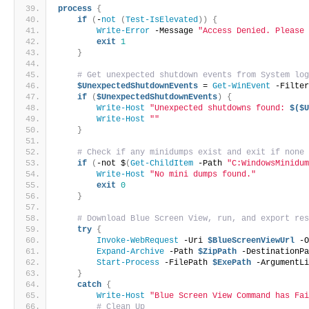
process
{
if
(
-
not
(
Test-IsElevated
))
{
Write-Error
 -Message 
"Access Denied. Please
exit
1
}
# Get unexpected shutdown events from System lo
$UnexpectedShutdownEvents
 = 
Get-WinEvent
 -Filte
if
(
$UnexpectedShutdownEvents
)
{
Write-Host
"Unexpected shutdowns found: 
$($
Write-Host
""
}
# Check if any minidumps exist and exit if none
if
(
-not $
(
Get-ChildItem
 -Path 
"C:WindowsMinidu
Write-Host
"No mini dumps found."
exit
0
}
# Download Blue Screen View, run, and export re
try
{
Invoke-WebRequest
 -Uri 
$BlueScreenViewUrl
 -
Expand-Archive
 -Path 
$ZipPath
 -DestinationP
Start-Process
 -FilePath 
$ExePath
 -ArgumentL
}
catch
{
Write-Host
"Blue Screen View Command has Fa
# Clean Up