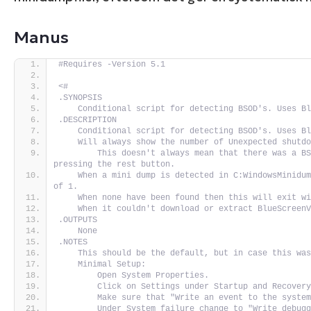
Manus
#Requires -Version 5.1
<#
.SYNOPSIS
    Conditional script for detecting BSOD's. Uses B
.DESCRIPTION
    Conditional script for detecting BSOD's. Uses B
    Will always show the number of Unexpected shutd
        This doesn't always mean that there was a BS
pressing the rest button.
    When a mini dump is detected in C:WindowsMinidum
of 1.
    When none have been found then this will exit w
    When it couldn't download or extract BlueScreen
.OUTPUTS
    None
.NOTES
    This should be the default, but in case this wa
    Minimal Setup:
        Open System Properties.
        Click on Settings under Startup and Recover
        Make sure that "Write an event to the syste
        Under System failure change to "Write debug