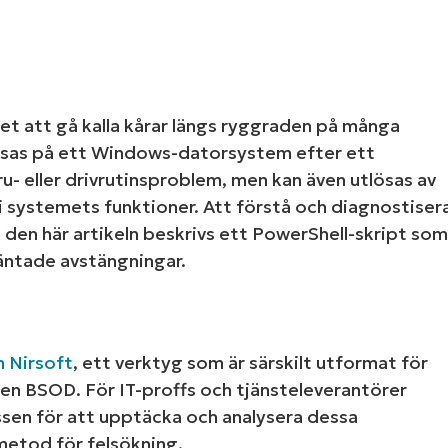
LINGSPLAN
PLATTFORM
et att gå kalla kårar längs ryggraden på många
isas på ett Windows-datorsystem efter ett
u- eller drivrutinsproblem, men kan även utlösas av
 i systemets funktioner. Att förstå och diagnostiser
i den här artikeln beskrivs ett PowerShell-skript so
äntade avstängningar.
 Nirsoft
, ett verktyg som är särskilt utformat för
en BSOD. För IT-proffs och tjänsteleverantörer
ssen för att upptäcka och analysera dessa
metod för felsökning.