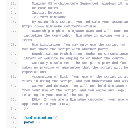
    Minimum OS Architecture Supported: Windows 10, 
    Release Notes:
    Initial Release
    (c) 2023 NinjaOne
    By using this script, you indicate your acceptan
https://www.ninjaone.com/terms-of-use.
    Ownership Rights: NinjaOne owns and will continu
(including the copyright). NinjaOne is giving you a l
terms. 
    Use Limitation: You may only use the script for 
may not share the script with another party. 
    Republication Prohibition: Under no circumstance
library or website belonging to or under the control
    Warranty Disclaimer: The script is provided “as 
makes no promise or guarantee that the script will be
expectations. 
    Assumption of Risk: Your use of the script is at
risks in using the script, and you understand and as
    Waiver and Release: You will not hold NinjaOne r
from your use of the script, and you waive any legal 
relating to your use of the script. 
    EULA: If you are a NinjaOne customer, your use o
applicable to you (EULA).
#>
[
CmdletBinding
()]
param
()