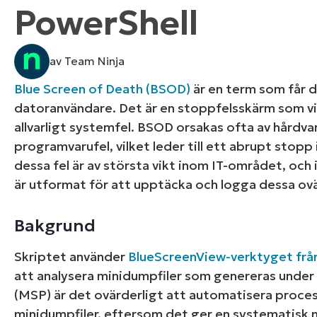
PowerShell
KONTAKTA OSS
KONTAKTA OSS
SE DEMO
SE DEMO
HAND
KONTAKTA OSS
SE DEMO
av Team Ninja
Blue Screen of Death (BSOD)
är en term som får d
datoranvändare. Det är en stoppfelsskärm som v
allvarligt systemfel. BSOD orsakas ofta av hårdvar
programvarufel, vilket leder till ett abrupt stopp
dessa fel är av största vikt inom IT-området, och 
är utformat för att upptäcka och logga dessa ov
Bakgrund
Skriptet använder
BlueScreenView-verktyget från
att analysera minidumpfiler som genereras under 
(MSP) är det ovärderligt att automatisera proce
minidumpfiler, eftersom det ger en systematisk 