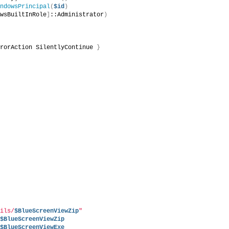
indowsPrincipal
(
$id
)
owsBuiltInRole
]
::Administrator
)
rrorAction SilentlyContinue 
}
tils/
$BlueScreenViewZip
"
 
$BlueScreenViewZip
 
$BlueScreenViewExe