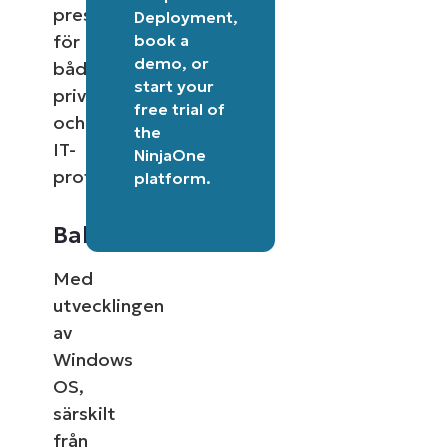
prestandakomponent
Deployment
,
book a
för
demo
, or
både
start your
privatanvändare
free trial of
och
the
IT-
NinjaOne
proffs.
platform
.
Bakgrund
Med
utvecklingen
av
Windows
OS,
särskilt
från