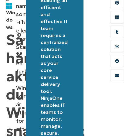
Building an
namn
efficient
Win
som
and
do
effective IT
Hiberboot
ws
team
eller
Så
requires a
Fast
centralized
Startup,
solution
här
är
that acts
en
as your
aktiverar
core
funktion
service
i
delivery
Windows
du
tool.
som
NinjaOne
är
enables IT
Windows
utformad
teams to
monitor,
för
snabbstart
manage,
att
secure,