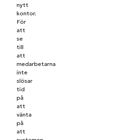
nytt
kontor.
För
att
se
till
att
medarbetarna
inte
slösar
tid
på
att
vänta
på
att
systemen