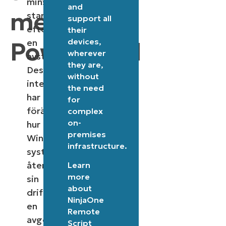
minska
and
med
starttiden
support all
efter
their
devices,
PowerShell
en
wherever
avstängning.
they are,
Dess
without
integration
the need
har
for
förändrat
complex
on-
hur
premises
Windows-
infrastructure.
system
återupptar
Learn
more
sin
about
drift,
NinjaOne
en
Remote
avgörande
Script