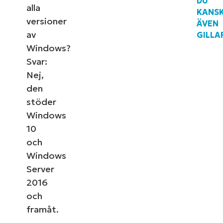
DU
alla
KANS
versioner
ÄVEN
av
GILLA
Windows?
Svar:
Nej,
den
stöder
Windows
10
och
Windows
Server
2016
och
framåt.