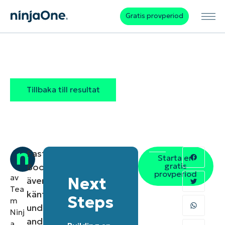
Gratis provperiod
Tillbaka till resultat
Fast
Starta en
gratis
Boot,
provperiod
av
Next
även
Tea
känt
Steps
m
under
Ninj
andra
a