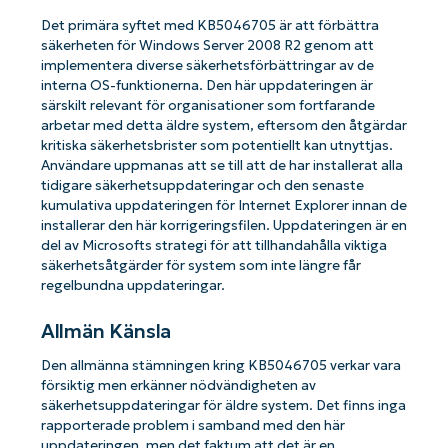
Det primära syftet med KB5046705 är att förbättra
säkerheten för Windows Server 2008 R2 genom att
implementera diverse säkerhetsförbättringar av de
interna OS-funktionerna. Den här uppdateringen är
särskilt relevant för organisationer som fortfarande
arbetar med detta äldre system, eftersom den åtgärdar
kritiska säkerhetsbrister som potentiellt kan utnyttjas.
Användare uppmanas att se till att de har installerat alla
tidigare säkerhetsuppdateringar och den senaste
kumulativa uppdateringen för Internet Explorer innan de
installerar den här korrigeringsfilen. Uppdateringen är en
del av Microsofts strategi för att tillhandahålla viktiga
säkerhetsåtgärder för system som inte längre får
regelbundna uppdateringar.
Allmän Känsla
Den allmänna stämningen kring KB5046705 verkar vara
försiktig men erkänner nödvändigheten av
säkerhetsuppdateringar för äldre system. Det finns inga
rapporterade problem i samband med den här
uppdateringen, men det faktum att det är en