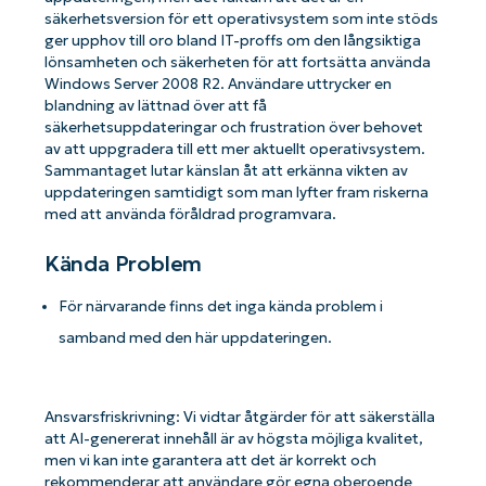
säkerhetsversion för ett operativsystem som inte stöds
ger upphov till oro bland IT-proffs om den långsiktiga
lönsamheten och säkerheten för att fortsätta använda
Windows Server 2008 R2. Användare uttrycker en
blandning av lättnad över att få
säkerhetsuppdateringar och frustration över behovet
av att uppgradera till ett mer aktuellt operativsystem.
Sammantaget lutar känslan åt att erkänna vikten av
uppdateringen samtidigt som man lyfter fram riskerna
med att använda föråldrad programvara.
Kända Problem
För närvarande finns det inga kända problem i
samband med den här uppdateringen.
Ansvarsfriskrivning: Vi vidtar åtgärder för att säkerställa
att AI-genererat innehåll är av högsta möjliga kvalitet,
men vi kan inte garantera att det är korrekt och
rekommenderar att användare gör egna oberoende