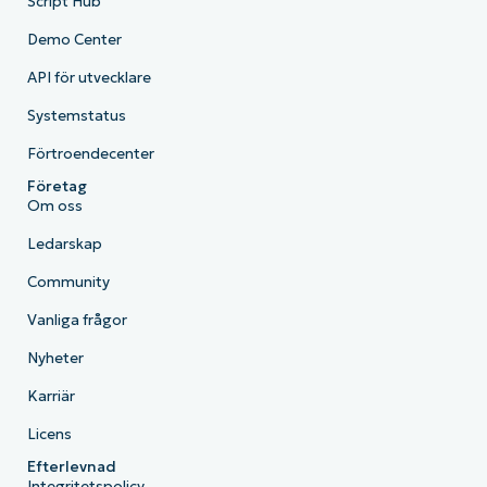
Script Hub
Demo Center
API för utvecklare
Systemstatus
Förtroendecenter
Företag
Om oss
Ledarskap
Community
Vanliga frågor
Nyheter
Karriär
Licens
Efterlevnad
Integritetspolicy