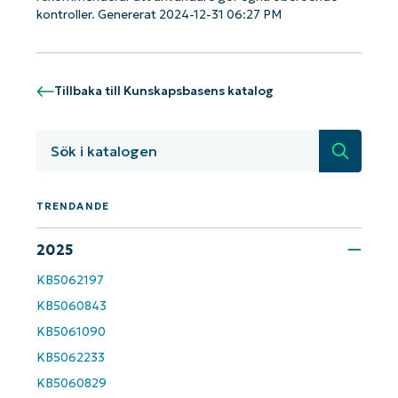
Kom igång med NinjaOne AI-drivna
kontroller. Genererat 2024-12-31 06:27 PM
KB-analyser!
First
and
last
name*
Tillbaka till Kunskapsbasens katalog
Business
email*
Sök
Phone
number*
TRENDANDE
Country
2025
KB5062197
Company
name*
KB5060843
KB5061090
KB5062233
KB5060829