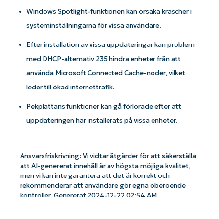
Windows Spotlight-funktionen kan orsaka krascher i
systeminställningarna för vissa användare.
Efter installation av vissa uppdateringar kan problem
med DHCP-alternativ 235 hindra enheter från att
använda Microsoft Connected Cache-noder, vilket
leder till ökad internettrafik.
Kom igång med NinjaOne AI-drivna
KB-analyser!
Pekplattans funktioner kan gå förlorade efter att
First
uppdateringen har installerats på vissa enheter.
and
last
name*
Business
Ansvarsfriskrivning: Vi vidtar åtgärder för att säkerställa
email*
att AI-genererat innehåll är av högsta möjliga kvalitet,
men vi kan inte garantera att det är korrekt och
rekommenderar att användare gör egna oberoende
Phone
number*
kontroller. Genererat 2024-12-22 02:54 AM