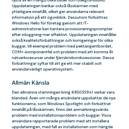
njuta av en mängd olika bilder som bakgrundsbild.
Uppdateringen berikar också låsskärmen med
ytterligare innehåll, vilket ger användarna relevant
information på ett ögonblick. Dessutom förbättras
Windows Hello för företag genom att IT-
administratörer kan hantera provisioneringsprompter
efter inloggning mer effektivt. Uppdateringen innehåller
också kvalitetsförbättringar och korrigeringar för olika
buggar, till exempel problem med pektangentbordet,
COM+-komponentfel och problem med att komma åt
nätverksresurser under fjärrskrivbordssessioner. Dessa
förbättringar syftar till att ge ett mer stabilt och
användarvänligt operativsystem.
Allmän Känsla
Den allmänna stämningen kring KB5035941 verkar vara
blandad. Även om många användare uppskattar de nya
funktionerna, som Windows Spotlight och förbättrat
innehåll på låsskärmen, finns det anmärkningsvärda
problem med installationsproblem och buggar. Vissa
användare rapporterade problem med att installera
uppdateringen, med fall av installationen som hängde