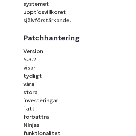
systemet
upptidsvillkoret
självförstärkande.
Patchhantering
Version
5.3.2
visar
tydligt
våra
stora
investeringar
i att
förbättra
Ninjas
funktionalitet