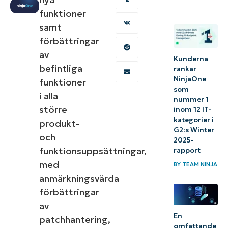
funktioner
samt
förbättringar
av
Kunderna
befintliga
rankar
NinjaOne
funktioner
som
i alla
nummer 1
större
inom 12 IT-
kategorier i
produkt-
G2:s Winter
och
2025-
funktionsuppsättningar,
rapport
med
BY
TEAM NINJA
anmärkningsvärda
förbättringar
av
En
patchhantering,
omfattande