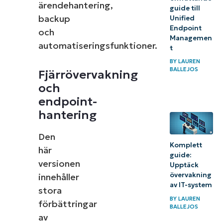
ärendehantering,
guide till
backup
Unified
Endpoint
och
Managemen
automatiseringsfunktioner.
t
BY
LAUREN
BALLEJOS
Fjärrövervakning
och
endpoint-
hantering
Den
Komplett
här
guide:
versionen
Upptäck
övervakning
innehåller
av IT-system
stora
BY
LAUREN
förbättringar
BALLEJOS
av