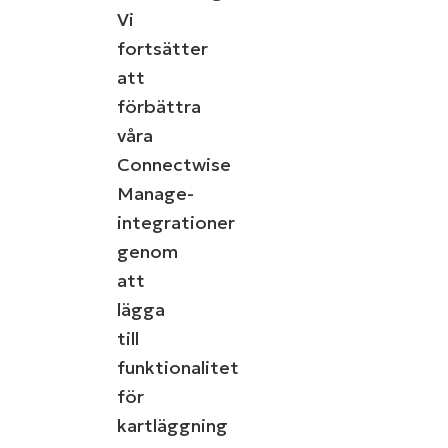
Vi
Company
name*
fortsätter
att
förbättra
våra
Se NinjaOne in action
Connectwise
Manage-
Bläddra bland våra on-demand-demonstrationer
integrationer
för att se hur NinjaOne förenklar IT-uppgifter som
genom
hantering av enheter, patchning, MDM,
ärendehantering och mycket mer.
att
lägga
Utforska demos
till
funktionalitet
för
kartläggning