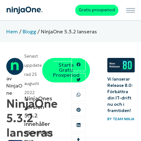
Gratis provperiod
Hem
/
Blogg
/
NinjaOne 5.3.2 lanseras
Senast
Starta
uppdate
Gratis
rad
25
Provperiod
av
Vi lanserar
augusti
NinjaO
Release 8.0:
Förbättra
ne
2022
NinjaOnes
din IT-drift
NinjaOne
nu och i
version
framtiden!
5.3.2
5.3.2
BY
TEAM NINJA
innehåller
lanseras
väsentliga
nya