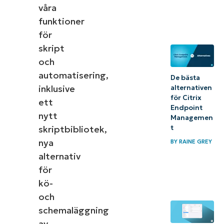
våra
funktioner
för
skript
och
automatisering,
De bästa
inklusive
alternativen
för Citrix
ett
Endpoint
nytt
Managemen
skriptbibliotek,
t
nya
BY
RAINE GREY
alternativ
för
kö-
och
schemaläggning
av