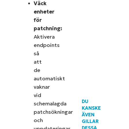
Väck
enheter
för
patchning:
Aktivera
endpoints
så
att
de
automatiskt
vaknar
vid
DU
schemalagda
KANSKE
patchsökningar
ÄVEN
och
GILLAR
DESSA
uppdateringar.