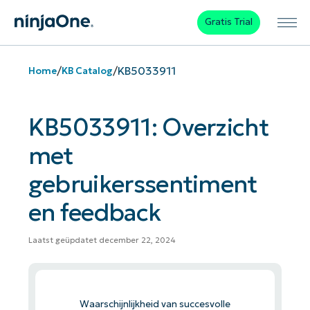
Gratis Trial
/
/
KB5033911
Home
KB Catalog
KB5033911: Overzicht
met
gebruikerssentiment
en feedback
Laatst geüpdatet december 22, 2024
Waarschijnlijkheid van succesvolle