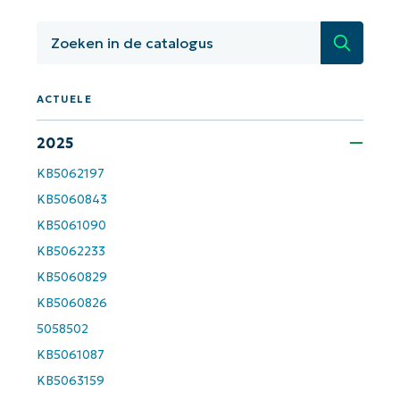
gestuurde KB-analyses!
First
Zoeken
and
last
name*
Business
ACTUELE
email*
2025
Phone
number*
KB5062197
KB5060843
Land
KB5061090
KB5062233
Company
KB5060829
name*
KB5060826
5058502
KB5061087
KB5063159