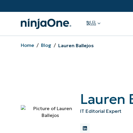
製品
Home
/
Blog
/
Lauren Ballejos
製品
エンドポイント管理
バックアッ
自律型パッチ管理
モバイルデ
（MDM）
Lauren B
IT Editorial Expert
お問い合わせ
無料トライアル