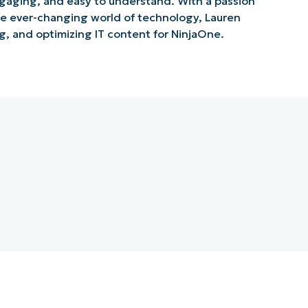
ngaging, and easy to understand. With a passion
he ever-changing world of technology, Lauren
g, and optimizing IT content for NinjaOne.