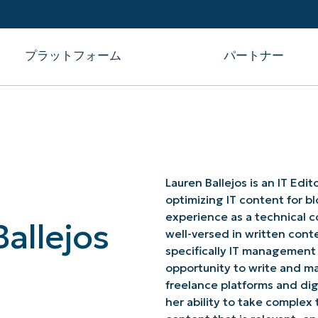
プラットフォーム
パートナー
連携
プ
Crowdstrike
Lauren Ballejos is an IT Edi
Halo PSA
optimizing IT content for b
SentinelOne
バイス管理
experience as a technical c
allejos
連携をすべて見る
well-versed in written cont
specifically IT management
opportunity to write and ma
freelance platforms and dig
NINJAONEにログインする
her ability to take complex 