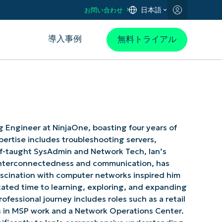
日本語
お問い合わせ
導入事例
無料トライアル
ng Engineer at NinjaOne, boasting four years of
xpertise includes troubleshooting servers,
lf-taught SysAdmin and Network Tech, Ian’s
r interconnectedness and communication, has
 fascination with computer networks inspired him
ated time to learning, exploring, and expanding
rofessional journey includes roles such as a retail
 in MSP work and a Network Operations Center.