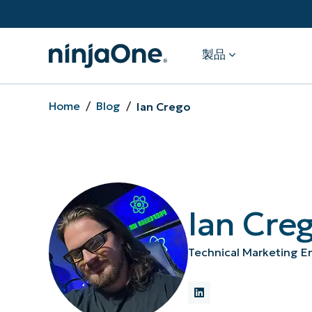
製品
Home
/
Blog
/
Ian Crego
製品
エンドポイント管理
バックアッ
自律型パッチ管理
モバイルデ
Ian Cre
（MDM）
Technical Marketing E
お問い合わせ
無料トライアル