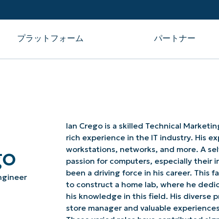
プラットフォーム
パートナー
連携
プ
Crowdstrike
Ian Crego is a skilled Technical Marketi
Halo PSA
rich experience in the IT industry. His e
SentinelOne
バイス管理
go
workstations, networks, and more. A se
連携をすべて見る
passion for computers, especially thei
been a driving force in his career. This
ngineer
to construct a home lab, where he dedic
his knowledge in this field. His diverse p
NINJAONEにログインする
store manager and valuable experiences