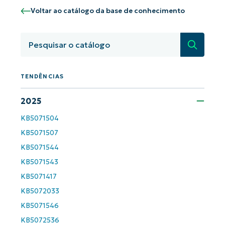
Comece a usar as análises de KB
Voltar ao catálogo da base de conhecimento
orientadas por IA do NinjaOne!
First
and
Pesquisa
last
name*
Business
email*
TENDÊNCIAS
Phone
number*
2025
KB5071504
País
KB5071507
KB5071544
Company
name*
KB5071543
KB5071417
KB5072033
KB5071546
KB5072536