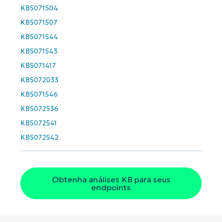
KB5071504
KB5071507
KB5071544
KB5071543
KB5071417
KB5072033
KB5071546
KB5072536
KB5072541
KB5072542
Obtenha análises KB para seus
endpoints