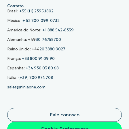
Contato
Brasil:
+55 (11) 2395.1802
México:
+ 52 800-099-0732
América do Norte:
+1 888 542-8339
Alemanha: +49
30-76758700
Reino Unido: +44
20 3880 9027
França:
+33 800 91 09 90
Espanha:
+34 930 03 80 68
Itália:
(+39) 800 974 708
sales@ninjaone.com
Fale conosco