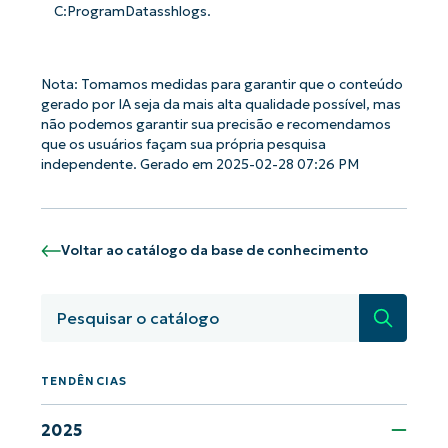
C:ProgramDatasshlogs.
Nota: Tomamos medidas para garantir que o conteúdo
gerado por IA seja da mais alta qualidade possível, mas
não podemos garantir sua precisão e recomendamos
Comece a usar as análises de KB
que os usuários façam sua própria pesquisa
orientadas por IA do NinjaOne!
independente. Gerado em 2025-02-28 07:26 PM
First
and
last
name*
Business
email*
Voltar ao catálogo da base de conhecimento
Phone
number*
Pesquisa
País
TENDÊNCIAS
Company
2025
name*