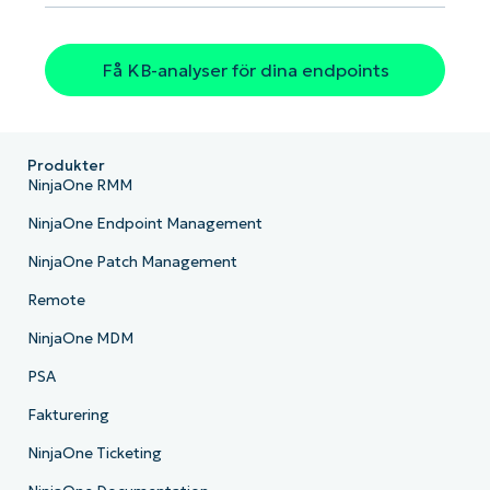
Få KB-analyser för dina endpoints
Produkter
NinjaOne RMM
NinjaOne Endpoint Management
NinjaOne Patch Management
Remote
NinjaOne MDM
PSA
Fakturering
NinjaOne Ticketing