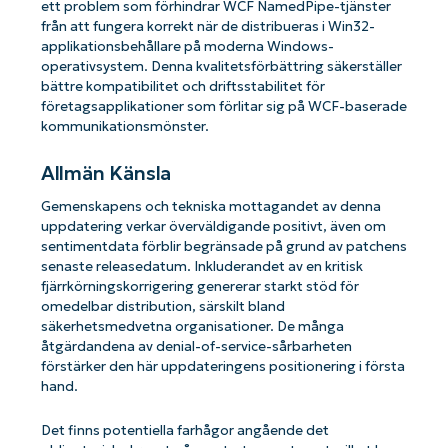
ett problem som förhindrar WCF NamedPipe-tjänster
från att fungera korrekt när de distribueras i Win32-
applikationsbehållare på moderna Windows-
operativsystem. Denna kvalitetsförbättring säkerställer
bättre kompatibilitet och driftsstabilitet för
företagsapplikationer som förlitar sig på WCF-baserade
kommunikationsmönster.
Allmän Känsla
Gemenskapens och tekniska mottagandet av denna
uppdatering verkar överväldigande positivt, även om
sentimentdata förblir begränsade på grund av patchens
senaste releasedatum. Inkluderandet av en kritisk
fjärrkörningskorrigering genererar starkt stöd för
omedelbar distribution, särskilt bland
säkerhetsmedvetna organisationer. De många
åtgärdandena av denial-of-service-sårbarheten
förstärker den här uppdateringens positionering i första
hand.
Det finns potentiella farhågor angående det