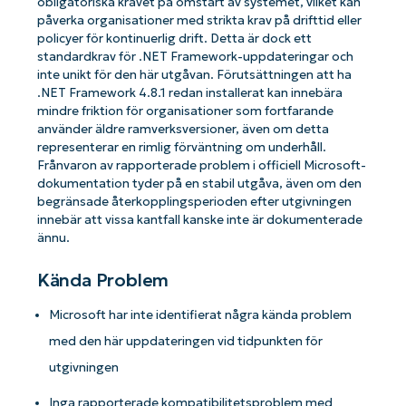
obligatoriska kravet på omstart av systemet, vilket kan
påverka organisationer med strikta krav på drifttid eller
policyer för kontinuerlig drift. Detta är dock ett
standardkrav för .NET Framework-uppdateringar och
inte unikt för den här utgåvan. Förutsättningen att ha
.NET Framework 4.8.1 redan installerat kan innebära
mindre friktion för organisationer som fortfarande
använder äldre ramverksversioner, även om detta
representerar en rimlig förväntning om underhåll.
Frånvaron av rapporterade problem i officiell Microsoft-
dokumentation tyder på en stabil utgåva, även om den
begränsade återkopplingsperioden efter utgivningen
innebär att vissa kantfall kanske inte är dokumenterade
ännu.
Kända Problem
Microsoft har inte identifierat några kända problem
med den här uppdateringen vid tidpunkten för
utgivningen
Kom igång med NinjaOne AI-drivna
Inga rapporterade kompatibilitetsproblem med