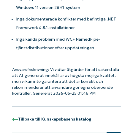
KB-analyser!
First
Windows 11 version 26H1-system
and
last
Inga dokumenterade konflikter med befintliga .NET
name*
Business
Framework 4.8.1-installationer
email*
Inga kända problem med WCF NamedPipe-
Phone
number*
tjänstdistributioner efter uppdateringen
Country
Ansvarsfriskrivning: Vi vidtar åtgärder för att säkerställa
att AI-genererat innehåll är av högsta möjliga kvalitet,
Company
men vi kan inte garantera att det är korrekt och
name*
rekommenderar att användare gör egna oberoende
kontroller. Genererat 2026-05-25 01:46 PM
Tillbaka till Kunskapsbasens katalog