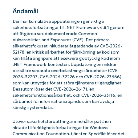
Ändamål
Den här kumulativa uppdateringen ger viktiga
säkerhetsförbättringar till .NET Framework 4.8.1 genom
att åtgärda sex dokumenterade Common
Vulnerabilities and Exposures (CVE). Det primära
säkerhetsfokuset inkluderar åtgärdande av CVE-2026-
32178, en kritisk sårbarhet för fjärrkörning av kod som
kan tillåta angripare att exekvera godtycklig kod inom
.NET Framework-kontexten. Uppdateringen mildrar
också tre separata överbelastningssårbarheter (CVE-
2026-32203, CVE-2026-32226 och CVE-2026-23666)
som kan utnyttjas för att störa tjänstens tillgänglighet.
Dessutom löser det CVE-2026-26171, en
säkerhetsfunktionssårbarhet, och CVE-2026-33116, en
sårbarhet för informationsröjande som kan avslöja
känslig systemdata.
Utöver säkerhetsförbättringar innehåller patchen
riktade tillförlitlighetsförbättringar för Windows
Communication Foundation-tjänster. Specifikt löser det