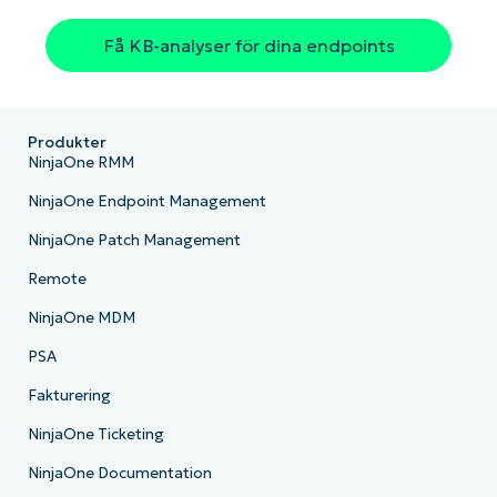
Få KB-analyser för dina endpoints
Produkter
NinjaOne RMM
NinjaOne Endpoint Management
NinjaOne Patch Management
Remote
NinjaOne MDM
PSA
Fakturering
NinjaOne Ticketing
NinjaOne Documentation