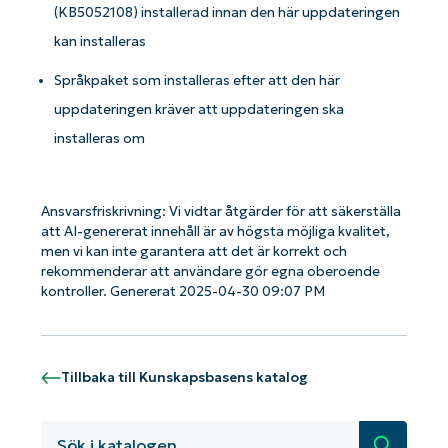
(KB5052108) installerad innan den här uppdateringen
kan installeras
Språkpaket som installeras efter att den här
uppdateringen kräver att uppdateringen ska
installeras om
Ansvarsfriskrivning: Vi vidtar åtgärder för att säkerställa
att AI-genererat innehåll är av högsta möjliga kvalitet,
men vi kan inte garantera att det är korrekt och
rekommenderar att användare gör egna oberoende
kontroller. Genererat 2025-04-30 09:07 PM
Tillbaka till Kunskapsbasens katalog
Kom igång med NinjaOne AI-drivna
KB-analyser!
Sök
First