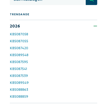
and
last
name*
Business
TRENDANDE
email*
2026
Phone
number*
KB5087058
KB5087055
Country
KB5087420
KB5089548
Company
name*
KB5087595
KB5087541
KB5087539
KB5089549
KB5088863
KB5088859