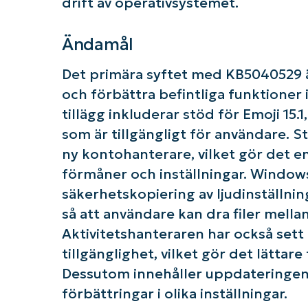
drift av operativsystemet.
Ändamål
Det primära syftet med KB5040529 ä
och förbättra befintliga funktioner
tillägg inkluderar stöd för Emoji 15.1
som är tillgängligt för användare.
ny kontohanterare, vilket gör det e
K
förmåner och inställningar. Window
säkerhetskopiering av ljudinställnin
så att användare kan dra filer mella
Aktivitetshanteraren har också sett f
tillgänglighet, vilket gör det lättar
Dessutom innehåller uppdateringen n
förbättringar i olika inställningar.