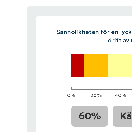
KONTAKTA OSS
KONTAKTA OSS
SE DEMO
SE DEMO
HANDL
KONTAKTA OSS
SE DEMO
Sannolikheten för en lycka
drift av
0%
20%
40%
60%
Kä