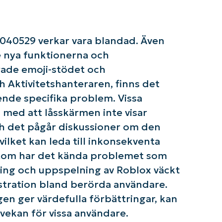
Country
Company
name*
040529 verkar vara blandad. Även
 nya funktionerna och
rade emoji-stödet och
 Aktivitetshanteraren, finns det
de specifika problem. Vissa
med att låsskärmen inte visar
h det pågår diskussioner om den
vilket kan leda till inkonsekventa
utom har det kända problemet som
ing och uppspelning av Roblox väckt
ustration bland berörda användare.
 ger värdefulla förbättringar, kan
vekan för vissa användare.