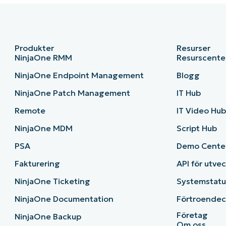
Produkter
Resurser
NinjaOne RMM
Resurscente
NinjaOne Endpoint Management
Blogg
NinjaOne Patch Management
IT Hub
Remote
IT Video Hu
NinjaOne MDM
Script Hub
PSA
Demo Cente
Fakturering
API för utve
NinjaOne Ticketing
Systemstatu
NinjaOne Documentation
Förtroendec
Företag
NinjaOne Backup
Om oss