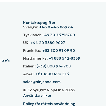
Kontaktuppgifter
Sverige:
+46 8 446 869 64
Tyskland:
+49 30-76758700
UK:
+44 20 3880 9027
Frankrike:
+33 800 91 09 90
Nordamerika:
+1 888 542-8339
ntre’s
Italien:
(+39) 800 974 708
APAC:
+61 1800 490 516
sales@ninjaone.com
© Copyright NinjaOne 2026
Användarvillkor
Policy för rättvis användning