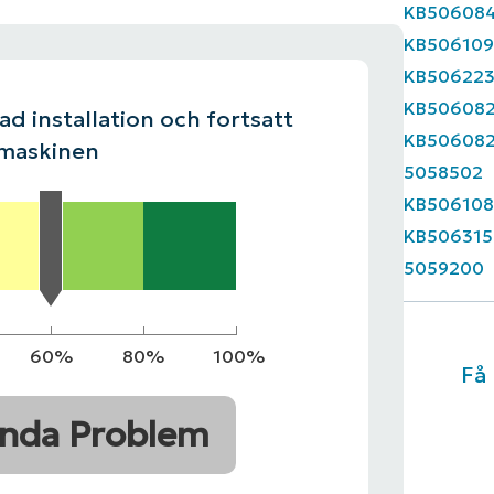
KB50608
KB50610
INGSPLAN
PLATTFORM
KB50622
KB50608
d installation och fortsatt
KB50608
 maskinen
5058502
KB506108
KB506315
5059200
60%
80%
100%
Få
nda Problem