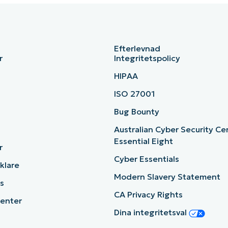
Efterlevnad
r
Integritetspolicy
HIPAA
ISO 27001
b
Bug Bounty
Australian Cyber Security Ce
Essential Eight
r
Cyber Essentials
cklare
Modern Slavery Statement
s
CA Privacy Rights
enter
Dina integritetsval