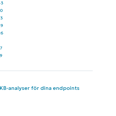
43
90
33
29
26
7
9
 KB-analyser för dina endpoints