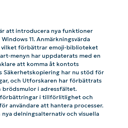
r att introducera nya funktioner
 i Windows 11. Anmärkningsvärda
, vilket förbättrar emoji-biblioteket
 Start-menyn har uppdaterats med en
nklare att komma åt kontots
om igång med NinjaOne AI-drivna KB-analyse
s Säkerhetskopiering har nu stöd för
First
and
gar, och Utforskaren har förbättrats
last
name*
n brödsmulor i adressfältet.
Business
email*
örbättringar i tillförlitlighet och
e för användare att hantera processer.
Phone
ya delningsalternativ och visuella
number*