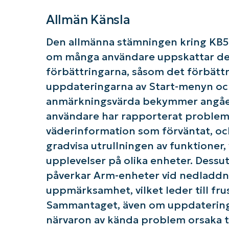
Allmän Känsla
Den allmänna stämningen kring KB5
om många användare uppskattar de
förbättringarna, såsom det förbätt
uppdateringarna av Start-menyn och
anmärkningsvärda bekymmer angåen
användare har rapporterat problem 
väderinformation som förväntat, oc
gradvisa utrullningen av funktioner, 
upplevelser på olika enheter. Dess
påverkar Arm-enheter vid nedladdn
uppmärksamhet, vilket leder till fr
Sammantaget, även om uppdateringen
närvaron av kända problem orsaka t