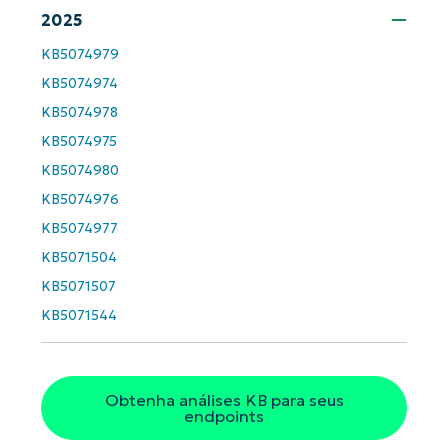
name*
2025
Business
email*
KB5074979
KB5074974
Phone
number*
KB5074978
KB5074975
País
KB5074980
KB5074976
Company
name*
KB5074977
KB5071504
KB5071507
KB5071544
Obtenha análises KB para seus
endpoints