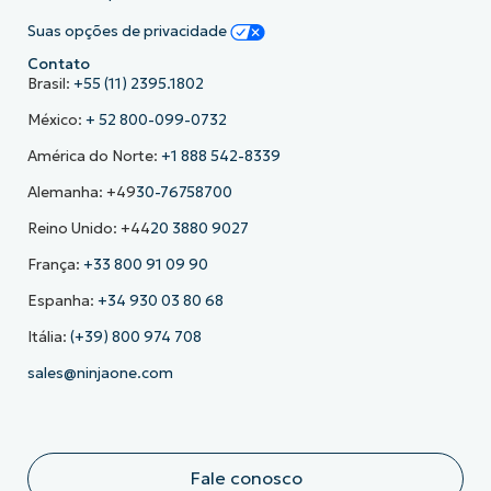
Suas opções de privacidade
Contato
Brasil:
+55 (11) 2395.1802
México:
+ 52 800-099-0732
América do Norte:
+1 888 542-8339
Alemanha: +49
30-76758700
Reino Unido: +44
20 3880 9027
França:
+33 800 91 09 90
Espanha:
+34 930 03 80 68
Itália:
(+39) 800 974 708
sales@ninjaone.com
Fale conosco