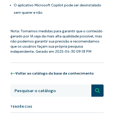
O aplicativo Microsoft Copilot pode ser desinstalado
sem querer e não
Nota: Tomamos medidas para garantir que o conteúdo
gerado por IA seja da mais alta qualidade possível, mas
não podemos garantir sua precisão e recomendamos
que os usuários façam sua própria pesquisa
independente. Gerado em 2025-04-30 09:18 PM
Voltar ao catálogo da base de conhecimento
Pesquisa
Comece a usar as análises de KB
orientadas por IA do NinjaOne!
First
TENDÊNCIAS
and
last