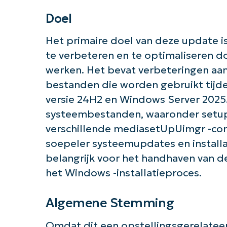
Doel
Het primaire doel van deze update i
te verbeteren en te optimaliseren 
Aan 
werken. Het bevat verbeteringen aan 
bestanden die worden gebruikt tijde
versie 24H2 en Windows Server 2025
systeembestanden, waaronder setuph
verschillende mediasetUpUimgr -co
soepeler systeemupdates en install
belangrijk voor het handhaven van d
het Windows -installatieproces.
Algemene Stemming
Omdat dit een opstellingsgerelateerd