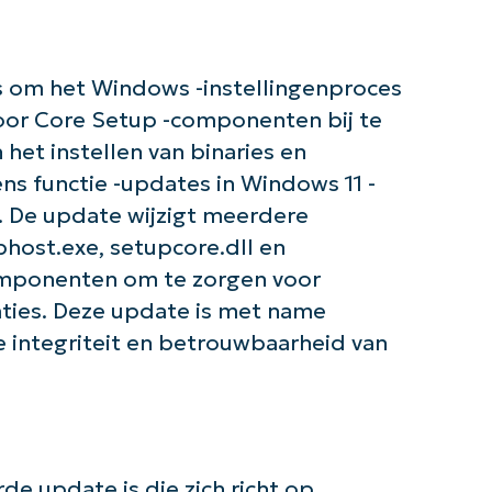
s om het Windows -instellingenproces
door Core Setup -componenten bij te
de slag met NinjaOne AI-gestuurde KB-anal
het instellen van binaries en
First
and
ns functie -updates in Windows 11 -
last
name*
. De update wijzigt meerdere
Business
email*
ost.exe, setupcore.dll en
mponenten om te zorgen voor
Phone
aties. Deze update is met name
number*
e integriteit en betrouwbaarheid van
Land
Company
name*
e update is die zich richt op