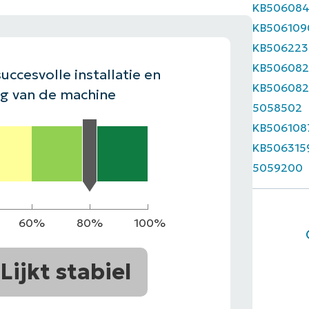
KB50608
EKIJKEN
KB506109
EN
EKIJKEN
PRODUCT ROADMAP
PLATFORM
KB506223
KB506082
uccesvolle installatie en
KB506082
ng van de machine
5058502
KB506108
KB506315
5059200
60%
80%
100%
Lijkt stabiel