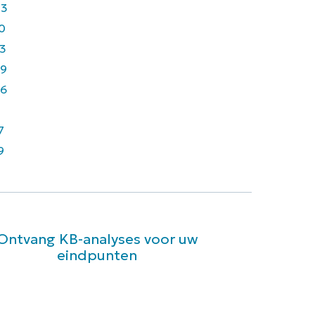
43
0
3
9
6
7
9
Ontvang KB-analyses voor uw
eindpunten