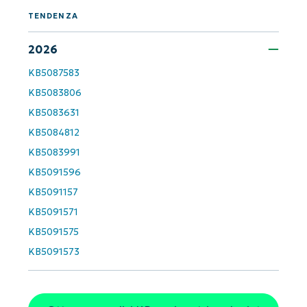
TENDENZA
Company
name*
2026
KB5087583
KB5083806
KB5083631
KB5084812
KB5083991
KB5091596
KB5091157
KB5091571
KB5091575
KB5091573