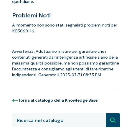
quotidiane.
Problemi Noti
Al momento non sono stati segnalati problemi noti per
KB5060116.
Iniziate con le analisi KB guidate
Avvertenza: Adottiamo misure per garantire che i
dall'AI di NinjaOne!
contenuti generati dall'intelligenza artificiale siano della
Non è richiesta alcuna carta di credito e si ha
massima qualità possibile, ma non possiamo garantirne
accesso completo a tutte le funzionalità.
l'accuratezza e consigliamo agli utenti di fare ricerche
First
indipendenti. Generato il 2025-07-31 08:35 PM
and
last
name*
Business
email*
Torna al catalogo della Knowledge Base
Phone
number*
Ricerca
Paese