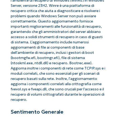
l'ambiente di recupero di Windows (WinRE) in Windows
Server, versione 23H2. Winre è una piattaforma di
recupero critica che aiuta a diagnosticare e risolvere i
problemi quando Windows Server non può avviare
correttamente. Questo aggiornamento fornisce
importanti miglioramenti alle funzionalità di recupero,
garantendo che gli amministratori del server abbiano
accesso a solidi strumenti di recupero in caso di guasti
di sistema. L'aggiornamento include numerosi
aggiornamenti di file ai componenti di base
dell'ambiente di recupero, inclusi i gestori di boot
(bootmgfw.efi, bootmgr.efi), file di sistema
(ntoskrnl.exe, ntdll.dll) e recupero. Bootrec.exe).
Aggiorna inoltre i componenti di rete come TCPIP.sys e i
moduli correlati, che sono essenziali per gli scenari di
recupero basati sulla rete. Inoltre, l'aggiornamento
aggiorna i componenti correlati alla crittografia come
fvevol.sys e fveapi.dll, che sono cruciali per l'accesso e il
recupero di volumi crittografati durante le operazioni di
recupero.
Sentimento Generale