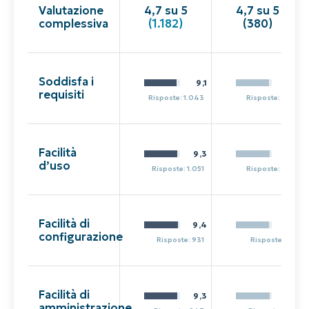
Valutazione
4,7 su 5
4,7 su 5
complessiva
(1.182)
(380)
Soddisfa i
9,1
9,2
requisiti
Risposte: 1.043
Risposte: 332
Facilità
9,3
9,4
d’uso
Risposte: 1.051
Risposte: 322
Facilità di
9,4
9,3
configurazione
Risposte: 931
Risposte: 311
Facilità di
9,3
9,5
amministrazione