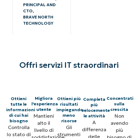
PRINCIPAL AND
CTO,
BRAVE NORTH
TECHNOLOGY
Offri servizi IT straordinari
Migliora
Concentrati
Ottieni
Ottieni più
Completa
l'esperienza
sulla
tutte le
risultati
più
utente
crescita
informazioni
impiegando
velocemente
Mantieni
Non
di cui hai
meno
le attività
bisogno
risorse
A
alto il
avendo
Controlla
Gli
differenza
livello di
più
lo stato di
strumenti
delle
soddisfazione
bisogno di