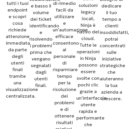
tutti i tuoi
di rimedio
soluzioni
e basso il
dedicare
endpoint
facili da
legacy
volume
il tuo
e scopri
utilizzare
locali,
dei ticket
tempo a
cosa
e
Ninja è
identificando
clienti
richiede
un’automazione
nativo del
e
insoddisfatti
attenzione
efficace
cloud.
risolvendo
potrai
immediata
consentono
Tutte le
i problemi
concentrati
da parte
al
operazioni
prima che
sulle
degli
personale
in Ninja
vengano
iniziative
utenti
di
possono
segnalati
strategiche
finali
risparmiare
essere
dagli
che
tramite
tempo
svolte con
utenti
aiuteranno
una
per la
pochi clic
finali.
la tua
visualizzazione
risoluzione
grazie a
azienda a
centralizzata.
dei
un’interfaccia
crescere.
problemi
utente
e di
rapida e
ottenere
performante
risultati
che