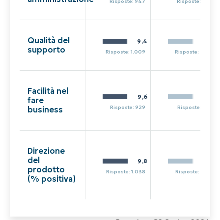
Risposte: 947
Risposte: 317
Qualità del
9,4
9,6
supporto
Risposte: 1.009
Risposte: 320
Facilità nel
9,6
9,6
fare
Risposte: 929
Risposte: 315
business
Direzione
del
9,8
9,6
prodotto
Risposte: 1.038
Risposte: 287
(% positiva)