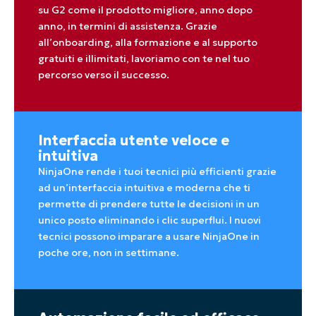
su G2 come il prodotto migliore, anno dopo
anno, in termini di assistenza. Grazie
all’onboarding, alla formazione e al supporto
gratuiti e illimitati, lavoriamo con te nel tuo
percorso verso il successo.
Interfaccia utente veloce e
intuitiva
NinjaOne rende i tuoi tecnici più efficienti grazie
ad un’interfaccia intuitiva e moderna che ti
permette di prendere tutte le decisioni in un
unico posto eliminando i clic superflui. I nuovi
tecnici possono imparare a usare NinjaOne in
poche ore, non in settimane.