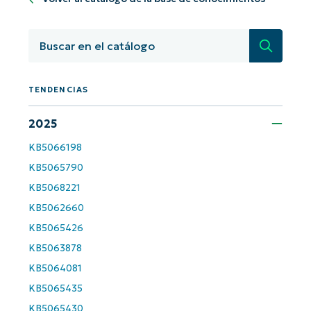
¡Empiece con los análisis de KB
basados en IA de NinjaOne!
First
and
Búsqued
last
name*
Business
email*
TENDENCIAS
2025
Phone
number*
KB5066198
KB5065790
País
KB5068221
KB5062660
Company
KB5065426
name*
KB5063878
KB5064081
KB5065435
KB5065430