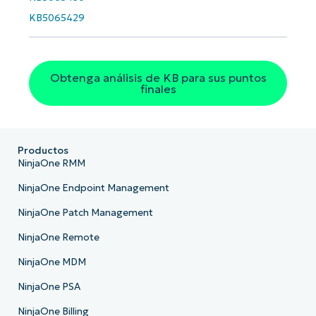
KB5065429
Obtenga análisis de KB para sus puntos
finales
Productos
NinjaOne RMM
NinjaOne Endpoint Management
NinjaOne Patch Management
NinjaOne Remote
NinjaOne MDM
NinjaOne PSA
NinjaOne Billing