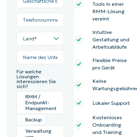
E-
Tools in einer
Mail*
RMM-Lösung
Telefonnummer*
vereint
Intuitive
Land*
Gestaltung und
Arbeitsabläufe
Name
des
Flexible Preise
Unternehmens*
pro Gerät
Für welche
Lösungen
Keine
interessieren Sie
sich?
Wartungsgebühre
RMM /
Endpunkt-
Lokaler Support
Management
Kostenloses
Backup
Onboarding
Verwaltung
und Training
von