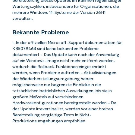
Bereitstellung dieses Updates im Rahmen regelmäßiger
Wartungszyklen, insbesondere für Organisationen, die
mehrere Windows 11-Systeme der Version 26H1
verwalten.
Bekannte Probleme
Starten Sie mit NinjaOne AI-gesteuerten
– In der offiziellen Microsoft-Supportdokumentation für
KB-Analysen!
KB5079463 sind keine bekannten Probleme
dokumentiert – Das Update kann nach der Anwendung
First
auf ein Windows-Image nicht mehr entfernt werden,
and
wodurch die Rollback-Funktionen eingeschränkt
last
name*
werden, wenn Probleme auftreten – Aktualisierungen
Business
der Wiederherstellungsumgebung haben
email*
möglicherweise nur begrenzte Einblicke in die
tatsächlichen betrieblichen Auswirkungen, bis sie in
Phone
großem Maßstab auf verschiedenen
number*
Hardwarekonfigurationen bereitgestellt werden – Da
das Update irreversibel ist, werden vor einer breiten
Land
Bereitstellung sorgfältige Tests in Nicht-
Produktionsumgebungen empfohlen
Company