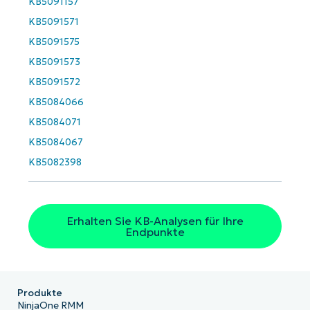
KB5091157
KB5091571
KB5091575
KB5091573
KB5091572
KB5084066
KB5084071
KB5084067
KB5082398
Erhalten Sie KB-Analysen für Ihre
Endpunkte
Produkte
NinjaOne RMM