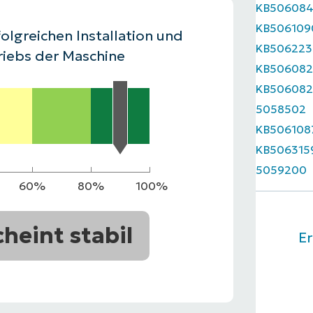
KB50608
RODUKTVORSTELLUNG ANSEHEN
KB506109
VORSTELLUNG ANSEHEN
RODUKTVORSTELLUNG ANSEHEN
PRODUKT-
olgreichen Installation und
KB506223
RODUKTVORSTELLUNG ANSEHEN
riebs der Maschine
KB506082
KB506082
5058502
KB506108
KB506315
5059200
60%
80%
100%
cheint stabil
Er