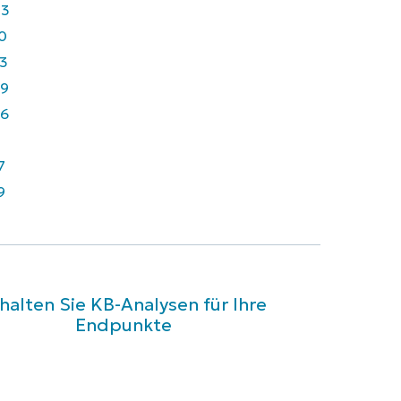
43
0
3
9
6
7
9
halten Sie KB-Analysen für Ihre
Endpunkte