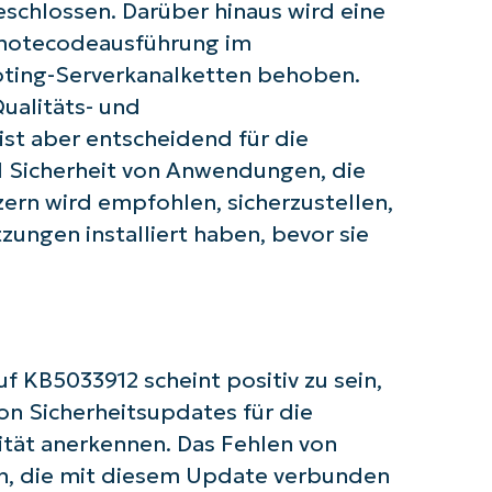
Business
eschlossen. Darüber hinaus wird eine
email*
Remotecodeausführung im
ing-Serverkanalketten behoben.
Phone
number*
ualitäts- und
ist aber entscheidend für die
Land
d Sicherheit von Anwendungen, die
ern wird empfohlen, sicherzustellen,
Company
name*
zungen installiert haben, bevor sie
 KB5033912 scheint positiv zu sein,
n Sicherheitsupdates für die
tät anerkennen. Das Fehlen von
, die mit diesem Update verbunden