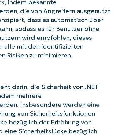
rk, indem bekannte
erden, die von Angreifern ausgenutzt
nzipiert, dass es automatisch über
ann, sodass es für Benutzer ohne
enutzern wird empfohlen, dieses
alle mit den identifizierten
n Risiken zu minimieren.
t darin, die Sicherheit von .NET
indem mehrere
 Sie mit NinjaOne AI-gesteuerten KB-A
werden. Insbesondere werden eine
ehung von Sicherheitsfunktionen
First
cke bezüglich der Erhöhung von
and
last
name*
 eine Sicherheitslücke bezüglich