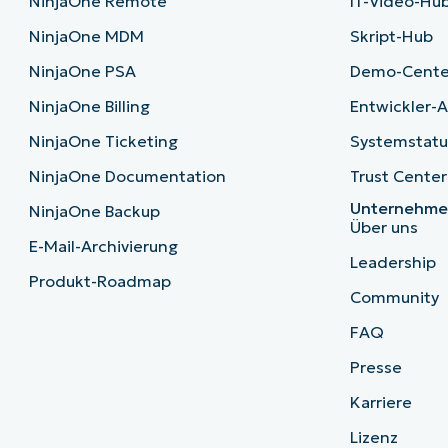
NinjaOne Remote
IT-Video-Hu
NinjaOne MDM
Skript-Hub
NinjaOne PSA
Demo-Cente
NinjaOne Billing
Entwickler-A
NinjaOne Ticketing
Systemstatu
NinjaOne Documentation
Trust Center
Unternehm
NinjaOne Backup
Über uns
E-Mail-Archivierung
Leadership
Produkt-Roadmap
Community
FAQ
Presse
Karriere
Lizenz