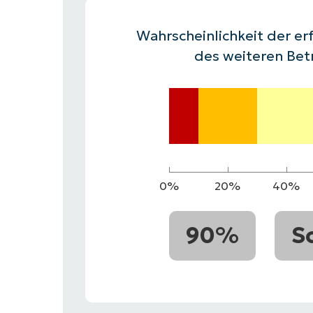
VERTRIEB KONTAKTIEREN
P
VERTRIEB KONTAKTIEREN
VERTRIEB KONTAKTIEREN
PRODUKT
P
Wahrscheinlichkeit der erf
ROADMAP
PLATTFORM
VERTRIEB KONTAKTIEREN
P
des weiteren Bet
0%
20%
40%
90%
S